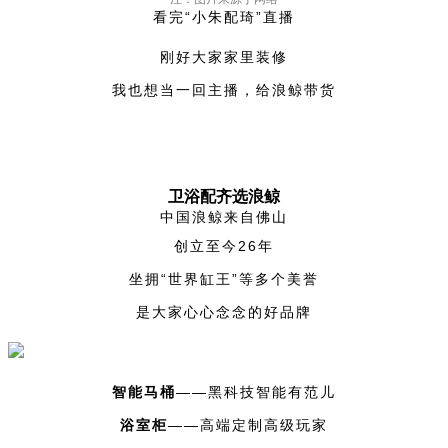
看完“小朱配琦”直播
刚好大家家里装修
我也想当一回主播，给浪鲸带货
卫浴配齐选浪鲸
中国浪鲸来自佛山
创立至今26年
坐拥“世界缸王”等多个美誉
是大家心心念念的好品牌
智能马桶
——黑科技智能有范儿
浴室柜
——高端定制高级玩家