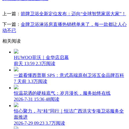
上一篇：
箭牌卫浴全新定位发布：迈向“全球智慧家居大家”！
下一篇：
金牌卫浴淋浴房直播热销榜单来了，每一款都让人心
动不已
相关阅读
HUWOO菲沃｜金华店启幕
前天 13:59
2.3万阅读
一篇看懂西普斯 SPS：意式高端原创卫浴五金品牌百科
7 天前
3.3万阅读
恒温花洒的硬核底气：岁月漫长，服务始终在线
2026-7-31 15:36
48阅读
恒心聚力，与“桂”同行｜恒洁广西洪灾专项卫浴服务全
面推进
2026-7-29 09:23
3.7万阅读