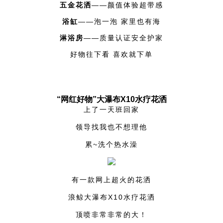
五金花洒
——颜值体验超带感
浴缸
——泡一泡 家里也有海
淋浴房
——质量认证安全护家
好物往下看 喜欢就下单
“网红好物”
大瀑布X10水疗花洒
上了一天班回家
领导找我也不想理他
累~洗个热水澡
有一款网上超火的花洒
浪鲸大瀑布X10水疗花洒
顶喷非常非常的大！