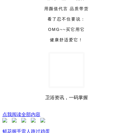
用颜值代言 品质带货
看了忍不住要说：
OMG~~买它用它
健康舒适爱它！
卫浴资讯，一码掌握
点我阅读全部内容
鲜花
握手
雷人
路过
鸡蛋