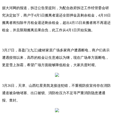
据大河网的报道，拆迁公告里提到，为配合政府拆迁工作经管委会研
究决定如下，商户于4月5日搬离者退还全部押金及剩余租金，4月10日
搬离者将扣除半月租金退还剩余租金，超出4月15日未搬者将不再退还
租金，并且限期搬离后果自负，此工作从4月1日开始实施。
3月27日，喜盈门(九江)建材家居广场多家商户遭遇断电，商户们表示
遭遇疫情以来，高昂的租金让生意难以为继，现在广场单方面断电，
更是雪上加霜，希望广场方面能够降低租金，大家共度时艰。
3月26日，天津、山西红星美凯龙接连犯错，不重视防疫宣传存在消防
通道被杂物堵塞、出口被锁、消防栓压力不足等严重消防隐患遭通
报、查封。