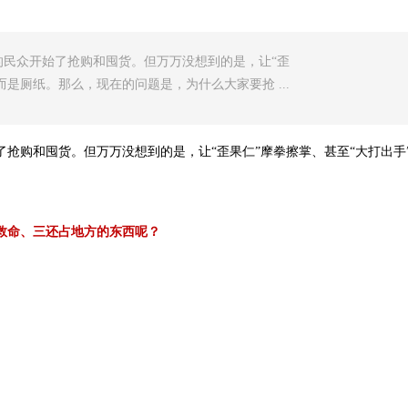
民众开始了抢购和囤货。但万万没想到的是，让“歪
是厕纸。那么，现在的问题是，为什么大家要抢 ...
抢购和囤货。但万万没想到的是，让“歪果仁”摩拳擦掌、甚至“大打出手
救命、三还占地方的东西呢？