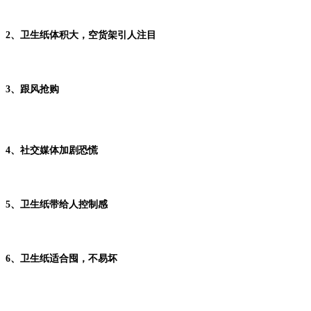
2、卫生纸体积大，空货架引人注目
3、跟风抢购
4、社交媒体加剧恐慌
5、卫生纸带给人控制感
6、卫生纸适合囤，不易坏