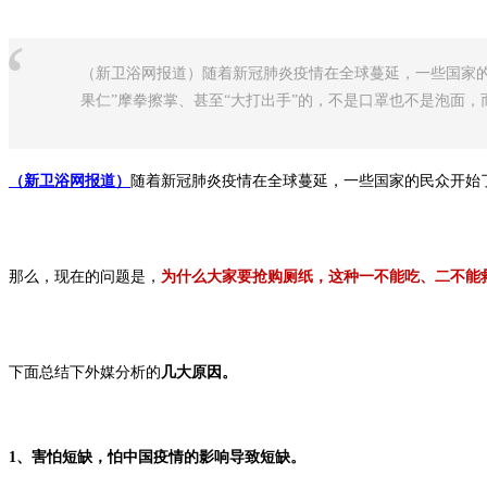
“
（新卫浴网报道）随着新冠肺炎疫情在全球蔓延，一些国家的
果仁”摩拳擦掌、甚至“大打出手”的，不是口罩也不是泡面，而
（新卫浴网报道）
随着新冠肺炎疫情在全球蔓延，一些国家的民众开始了
那么，现在的问题是，
为什么大家要抢购厕纸，这种一不能吃、二不能
下面总结下外媒分析的
几大原因。
1、害怕短缺，怕中国疫情的影响导致短缺。