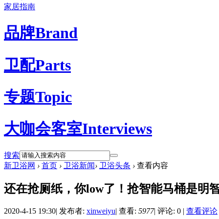
家居指南
品牌
Brand
卫配
Parts
专题
Topic
大咖会客室
Interviews
搜索
新卫浴网
›
首页
›
卫浴新闻
›
卫浴头条
›
查看内容
还在抢厕纸，你low了！抢智能马桶是明智之
2020-4-15 19:30
|
发布者:
xinweiyu
|
查看:
5977
|
评论: 0
|
查看评论