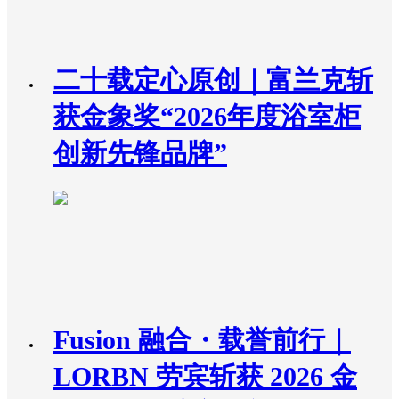
二十载定心原创｜富兰克斩
获金象奖“2026年度浴室柜
创新先锋品牌”
Fusion 融合・载誉前行｜
LORBN 劳宾斩获 2026 金