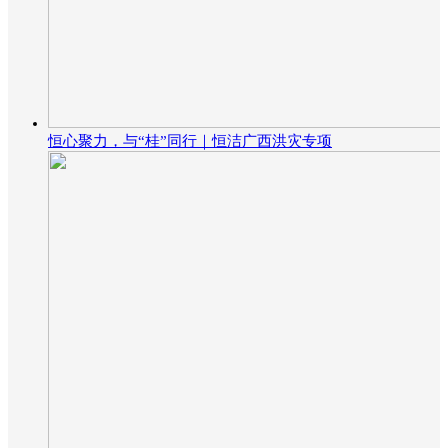
恒心聚力，与“桂”同行｜恒洁广西洪灾专项