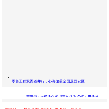
零售工程双渠道并行，心海伽蓝全国及西安区
西普斯1+N模块化预埋定制体系详解：行业首
0