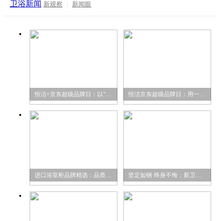
卫浴新闻
新观察
|
新闻眼
恒洁×京东超级品牌日：以“乐”为媒，奏响
恒洁京东超级品牌日：用一首歌，开启千万家
进口浴室柜品牌精选：品质与美学的高端之选
坚定如钢·终身不悔：新卫浴网探访法迪奥新