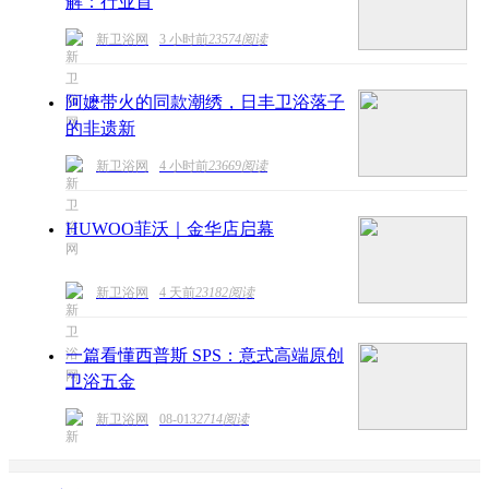
解：行业首
新卫浴网
3 小时前
23574阅读
阿嬷带火的同款潮绣，日丰卫浴落子
的非遗新
新卫浴网
4 小时前
23669阅读
HUWOO菲沃｜金华店启幕
新卫浴网
4 天前
23182阅读
一篇看懂西普斯 SPS：意式高端原创
卫浴五金
新卫浴网
08-01
32714阅读