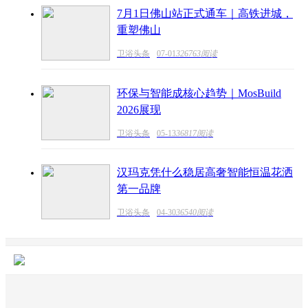
7月1日佛山站正式通车｜高铁进城，
重塑佛山
卫浴头条
07-01
326763阅读
环保与智能成核心趋势｜MosBuild
2026展现
卫浴头条
05-13
36817阅读
汉玛克凭什么稳居高奢智能恒温花洒
第一品牌
卫浴头条
04-30
36540阅读