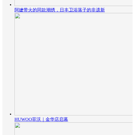
阿嬷带火的同款潮绣，日丰卫浴落子的非遗新
HUWOO菲沃｜金华店启幕