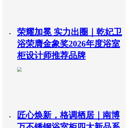
荣耀加冕 实力出圈｜乾妃卫
浴荣膺金象奖2026年度浴室
柜设计师推荐品牌
匠心焕新，格调栖居｜南博
万不锈钢浴室柜四大新品系