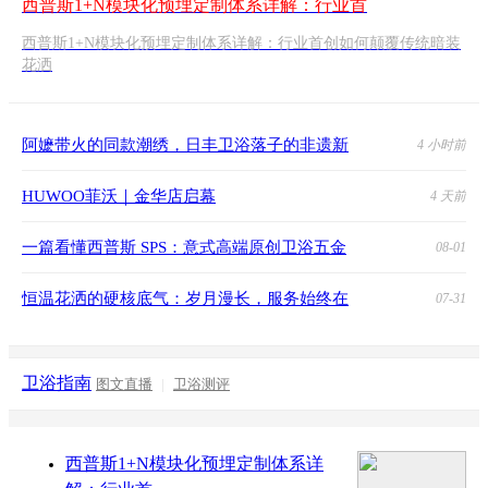
西普斯1+N模块化预埋定制体系详解：行业首
西普斯1+N模块化预埋定制体系详解：行业首创如何颠覆传统暗装
花洒
阿嬷带火的同款潮绣，日丰卫浴落子的非遗新
4 小时前
HUWOO菲沃｜金华店启幕
4 天前
一篇看懂西普斯 SPS：意式高端原创卫浴五金
08-01
恒温花洒的硬核底气：岁月漫长，服务始终在
07-31
卫浴指南
图文直播
|
卫浴测评
西普斯1+N模块化预埋定制体系详