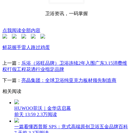
卫浴资讯，一码掌握
点我阅读全部内容
鲜花
握手
雷人
路过
鸡蛋
上一篇：
乐浴（浴旺品牌）卫浴连续2年入围广东3.15消费维
权打假工程花洒行业指定品牌
下一篇：
亮晶集团：全球卫浴纯亚克力板材领先制造商
相关阅读
HUWOO菲沃｜金华店启幕
前天 13:59
2.3万阅读
一篇看懂西普斯 SPS：意式高端原创卫浴五金品牌百科
7 天前
3.3万阅读