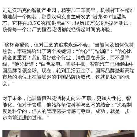
走进汉玛克的智能产业园，精密加工车间里，机械臂正在精准
地雕刻一个阀芯，那是汉玛克自主研发的"潜龙800"恒温阀
芯。它将在±0.5℃的精准控温下，经历10万次冷热循环测试，
确保每一个出厂的恒温花洒都能经得起时间的考验。
"奖杯会褪色，但对工艺的追求永远不会。"当被问及如何保持
热爱，李建海给出了两个关键词：“信心”与“战略”： ”信心比
黄金更重要！我们看好这个行业，消费是在升级，而不是降
级。”他分析道：“白色家电、智能手机、智能汽车已相继由中
国品牌引领全球。现在，轮到卫浴五金了。国际品牌垄断高端
市场的地位正在被崛起的中国品牌所取代，这就是我们的机
会。”
对于未来，他展望恒温花洒将走向5G互联，更加人性化、智
能化。但对于管理，他始终坚信科学与艺术的结合：“流程制
度是科学的，但人的管理需要情感与尊重。成功，就是一步一
步向前迈进的过程。”