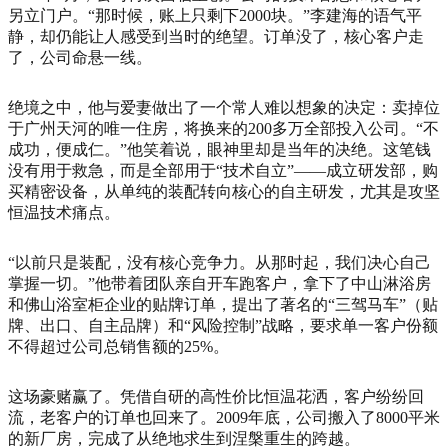
另立门户。“那时候，账上只剩下2000块。”李建海的语气平
静，却仍能让人感受到当时的绝望。订单没了，核心客户走
了，公司命悬一线。
绝境之中，他与爱妻做出了一个常人难以想象的决定：卖掉位
于广州天河的唯一住房，将换来的200多万全部投入公司。“不
成功，便成仁。”他笑着说，眼神里却是当年的决绝。这笔钱
没有用于救急，而是全部用于“技术自立”——成立研发部，购
买精密设备，从单纯的装配转向核心的自主研发，尤其是攻坚
恒温技术痛点。
“以前只是装配，没有核心竞争力。从那时起，我们决心自己
掌握一切。”他带着团队亲自开车跑客户，拿下了中山淋浴房
和佛山浴室柜企业的贴牌订单，提出了著名的“三驾马车”（贴
牌、出口、自主品牌）和“风险控制”战略，要求单一客户份额
不得超过公司总销售额的25%。
这场豪赌赢了。凭借自研的高性价比恒温花洒，客户纷纷回
流，老客户的订单也回来了。2009年底，公司搬入了8000平米
的新厂房，完成了从绝地求生到涅槃重生的跨越。