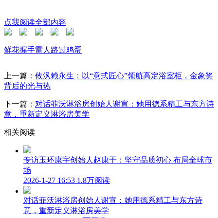
点我阅读全部内容
鲜花
握手
雷人
路过
鸡蛋
上一篇：
攸沨赖永生：以“意式匠心”领航高定浴室柜，金象奖
背后的光与热
下一篇：
对话菲沃淋浴房创始人谢宣：她用德系精工与东方诗
意，重新定义淋浴房美学
相关阅读
专访玉环康宇创始人赵康于：坚守品质初心 布局全球市
场
2026-1-27 16:53
1.8万阅读
对话菲沃淋浴房创始人谢宣：她用德系精工与东方诗
意，重新定义淋浴房美学