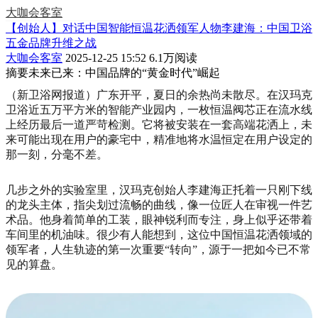
大咖会客室
【创始人】对话中国智能恒温花洒领军人物李建海：中国卫浴
五金品牌升维之战
大咖会客室
2025-12-25 15:52
6.1万阅读
摘要
未来已来：中国品牌的“黄金时代”崛起
（新卫浴网报道）广东开平，夏日的余热尚未散尽。在汉玛克
卫浴近五万平方米的智能产业园内，一枚恒温阀芯正在流水线
上经历最后一道严苛检测。它将被安装在一套高端花洒上，未
来可能出现在用户的豪宅中，精准地将水温恒定在用户设定的
那一刻，分毫不差。
几步之外的实验室里，汉玛克创始人李建海正托着一只刚下线
的龙头主体，指尖划过流畅的曲线，像一位匠人在审视一件艺
术品。他身着简单的工装，眼神锐利而专注，身上似乎还带着
车间里的机油味。很少有人能想到，这位中国恒温花洒领域的
领军者，人生轨迹的第一次重要“转向”，源于一把如今已不常
见的算盘。