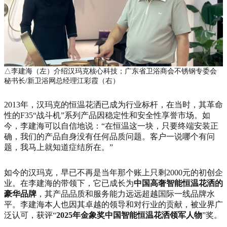
△李建海（左）介绍汉玛克核心科技；广东省卫浴商会不锈钢专委会
秘书长/新卫浴网总经理江彩霞（右）
2013年，汉玛克的恒温花洒已成为行业标杆，在当时，其革命
性的F35“战斗机”系列产品因稳定性和安全性享誉市场。如
今，李建海可以自信地说：“在恒温这一块，只要终端安装正
确，我们的产品自身没有任何品质问题。客户一说哪个有问
题，我马上就知道症结所在。”
如今的汉玛克，早已不再是当年那个账上只剩2000元的初创企
业。在李建海的带领下，它已成长为
中国高奢智能恒温花洒的
豪华品牌
，其产品品质和服务能力远远超越国际一线品牌水
平。李建海本人也因其卓越的领导和对行业的贡献，被业界广
泛认可，获评“
2025年金象奖中国智能恒温花洒领军人物
”奖。