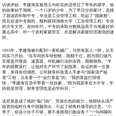
访谈伊始，李建海笑着用几句朴实的话带过了早年的艰辛。他
的故事始于湖南，一个15岁的少年，为了早日分担家计，选择
了就读四年制中专，专业是工业管理工程，吃起了“国家粮”。
而且在读中专期间，顺利获得湖南大学《工业管理工程》专业
的大专文凭。在80年代，中专的录取分数线远高于当地最好的
重点高中，对一个农村家庭而言，亦是解决家庭经济困境的捷
径。
1993年，李建海被分配到一家机械厂，与所有新人一样，从车
间实习开始。“在车间的车钳刨铣，我都干过，因为我们做汽
车尾盖升降器、减震器，对机械行业的东西，我都很熟。”半
年的摸爬滚打，让他对生产环节了如指掌。命运的第一次垂
青，来得有些偶然。公司财务科急需人手参与“国家清产核
资”工程，点名要一个“会打算盘”的。“我的算盘打得很
快，”李建海言语中带着一丝自豪，“因为我原来在大中专，学
的就是管理，财务管理也是必学科目。”
这把算盘成了他的“敲门砖”。凭借出色的能力，他很快从清产
核资的临时任务中脱颖而出，引起了销售科领导的注意。“小
李子，你这小伙子不错，要不来跟我们跑业务？”一句闲聊间