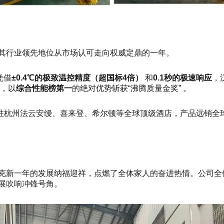
是其行业领先地位从市场认可走向权威定鼎的一年。
凭借
±0.4℃的极致温控精度（超国标4倍）
和
0.1秒的极速响应
，
中，以
综合性能榜第一
的绝对优势斩获“沸腾质量金奖” 。
驻杭州法云安缦、喜来登、希尔顿等全球顶级酒店，产品远销全球
玛克新一年的发展纳福迎祥，点燃了全体家人的奋进热情。公司
发展吹响冲锋号角。