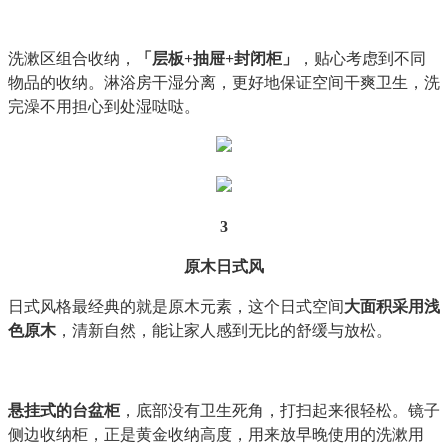
洗漱区组合收纳，
「层板+抽屉+封闭柜」
，贴心考虑到不同
物品的收纳。淋浴房干湿分离，更好地保证空间干爽卫生，洗
完澡不用担心到处湿哒哒。
3
原木日式风
日式风格最经典的就是原木元素，这个日式空间
大面积采用浅
色原木
，清新自然，能让家人感到无比的舒缓与放松。
悬挂式的台盆柜
，底部没有卫生死角，打扫起来很轻松。镜子
侧边收纳柜，正是黄金收纳高度，用来放早晚使用的洗漱用