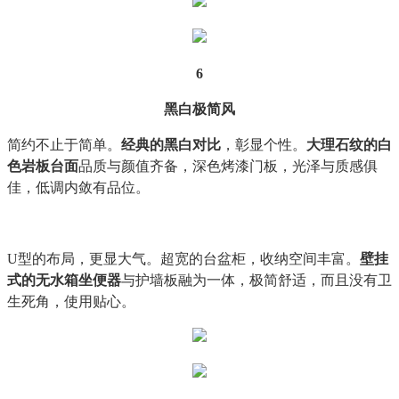
6
黑白极简风
简约不止于简单。
经典的黑白对比
，彰显个性。
大理石纹的白
色岩板台面
品质与颜值齐备，深色烤漆门板，光泽与质感俱
佳，低调内敛有品位。
U型的布局，更显大气。超宽的台盆柜，收纳空间丰富。
壁挂
式的无水箱坐便器
与护墙板融为一体，极简舒适，而且没有卫
生死角，使用贴心。