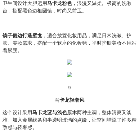
卫生间设计大胆运用
马卡龙粉色
，浪漫又温柔。极简的洗漱
台，搭配黑色边框圆镜，时尚又前卫。
镜子侧边打造壁龛
，适合放置化妆用品，满足日常洗漱、护
肤、美妆需求，搭配一个软座的化妆凳，平时护肤美妆不用站
着累腰。
9
马卡龙轻奢风
这个设计采用
马卡龙蓝与浅色原木
两种主调，整体清爽又淡
雅。加入金属线条和半透明玻璃的点缀，让空间增添了许多精
致感与轻奢感。