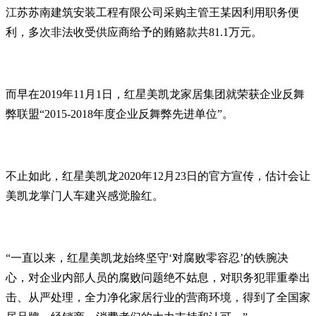
江苏苏南建筑安装工程有限公司采购主管王某因利用职务便
利，多次非法收受供应商给予的贿赂款共81.1万元。
而早在2019年11月1日，红星美凯龙家居集团就荣获企业反舞
弊联盟“2015-2018年度企业反舞弊先进单位”。
不止如此，红星美凯龙2020年12月23日的官方宣传，估计会让
美凯龙掌门人车建兴感觉脸红。
“一直以来，红星美凯龙始终坚守‘对腐败零容忍’的铁腕决
心，对企业内部人员的腐败问题绝不姑息，对职务犯罪重拳出
击、从严处理，全力净化家居行业的营商环境，得到了全国家