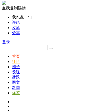
点我复制链接
我也说一句
评论
收藏
分享
登录
首页
社区
圈子
发现
话题
图文
新闻
标签