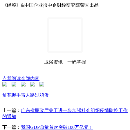
《经鉴》&中国企业报中企财经研究院荣誉出品
卫浴资讯，一码掌握
点我阅读全部内容
鲜花
握手
雷人
路过
鸡蛋
上一篇：
广东省民政厅关于进一步加强社会组织疫情防控工作
的通知
下一篇：
我国GDP总量首次突破100万亿元！