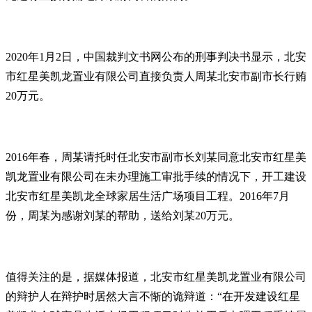
2020年1月2日，中国裁判文书网公布的刑事判决书显示，北安
市红星美凯龙置业有限公司直接负责人周某北安市副市长行贿
20万元。
2016年春，周某请托时任北安市副市长刘某同意北安市红星美
凯龙置业有限公司在未办理施工审批手续的情况下，开工建设
北安市红星美凯龙全球家居生活广场项目工程。2016年7月
份，周某为感谢刘某的帮助，送给刘某20万元。
值得关注的是，据媒体报道，北安市红星美凯龙置业有限公司
的辩护人在辩护时居然大言不惭的诡辩道：“在开发建设红星