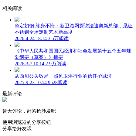
相关阅读
坚定如钢·终身不悔：新卫浴网探访法迪奥新总部，见证
不锈钢全屋定制艺术新高度
2026-4-24 18:14
3.5万阅读
《中华人民共和国国民经济和社会发展第十五个五年规
划纲要（草案）》摘要
2026-3-7 10:14
2.9万阅读
从西贝公关败局：照见卫浴行业的信任护城河
2025-9-23 10:54
9528阅读
最新评论
暂无评论，赶紧抢沙发吧
使用浏览器的分享按钮
分享给好友哦