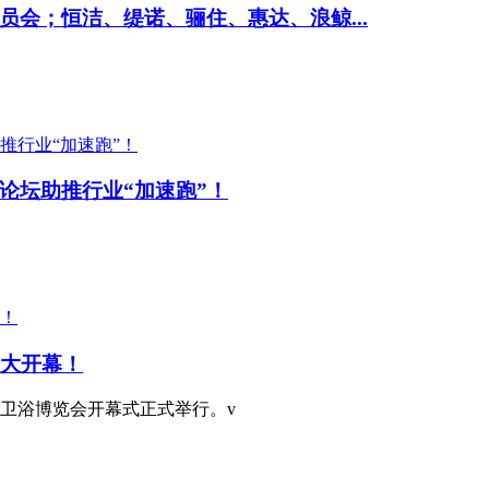
会；恒洁、缇诺、骊住、惠达、浪鲸...
论坛助推行业“加速跑”！
盛大开幕！
际卫浴博览会开幕式正式举行。v