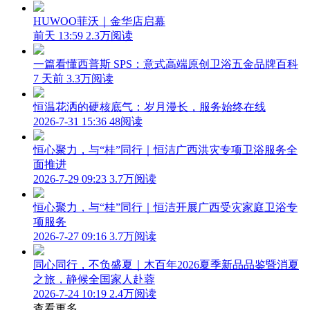
HUWOO菲沃｜金华店启幕
前天 13:59
2.3万阅读
一篇看懂西普斯 SPS：意式高端原创卫浴五金品牌百科
7 天前
3.3万阅读
恒温花洒的硬核底气：岁月漫长，服务始终在线
2026-7-31 15:36
48阅读
恒心聚力，与“桂”同行｜恒洁广西洪灾专项卫浴服务全
面推进
2026-7-29 09:23
3.7万阅读
恒心聚力，与“桂”同行｜恒洁开展广西受灾家庭卫浴专
项服务
2026-7-27 09:16
3.7万阅读
同心同行，不负盛夏｜木百年2026夏季新品品鉴暨消夏
之旅，静候全国家人赴蓉
2026-7-24 10:19
2.4万阅读
查看更多