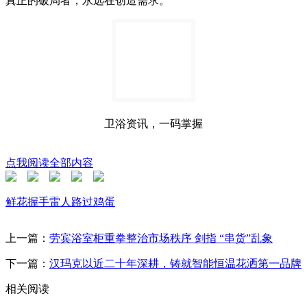
卫浴资讯，一码掌握
点我阅读全部内容
鲜花
握手
雷人
路过
鸡蛋
上一篇：
劳宾浴室柜重拳整治市场秩序 剑指 “串货”乱象
下一篇：
汉玛克以近二十年深耕，铸就智能恒温花洒第一品牌
相关阅读