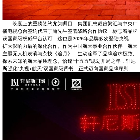
晚宴上的重磅签约尤为瞩目，集团副总裁曾繁汇与中央广
播电视总台签约代表丁庸先生签署战略合作协议，标志着品牌
获国家级权威平台认可，这也是2025年品牌多次登陆央视、
扩大影响力后的深化合作。作为中国航天事业合作伙伴，航天
主题无人机表演与杂技《追月》，生动诠释了品牌追求极致、
探索未知的航天品质理念。恰逢“十五五”规划开局之年，轩尼
斯强化“央视+航天”双国家级背书，正式迈向国家品牌序列。