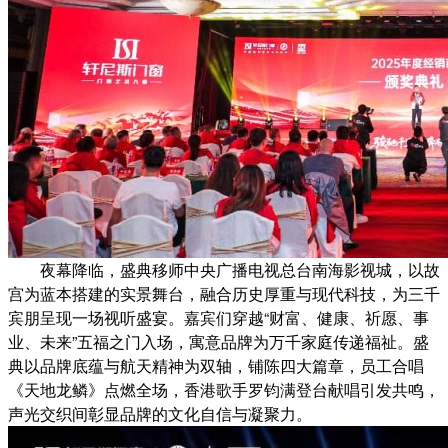
夜幕降临，盛典移师中央广播电视总台南海影视城，以故
宫为蓝本搭建的实景舞台，融合历史厚重与现代科技，为三千
宾朋呈现一场视听盛宴。嘉宾们穿越“财富、健康、祈愿、事
业、未来”五福之门入场，寓意品牌为万千家庭传递福祉。盛
典以品牌底蕴与航天精神为双轴，铺陈四大篇章，员工合唱
《天地龙鳞》点燃全场，香港歌手罗钧满登台献唱引发共鸣，
声光交织间彰显品牌的文化自信与凝聚力。