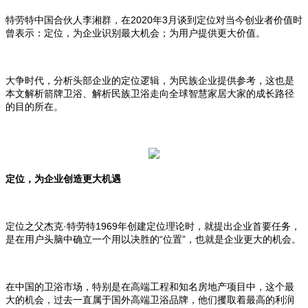
特劳特中国合伙人李湘群，在2020年3月谈到定位对当今创业者价值时
曾表示：定位，为企业识别最大机会；为用户提供更大价值。
大争时代，分析头部企业的定位逻辑，为民族企业提供参考，这也是
本文解析箭牌卫浴、解析民族卫浴走向全球智慧家居大家的成长路径
的目的所在。
定位，为企业创造更大机遇
定位之父杰克·特劳特1969年创建定位理论时，就提出企业首要任务，
是在用户头脑中确立一个用以决胜的“位置”，也就是企业更大的机会。
在中国的卫浴市场，特别是在高端工程和知名房地产项目中，这个最
大的机会，过去一直属于国外高端卫浴品牌，他们攫取着最高的利润