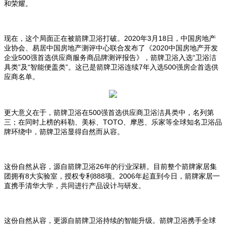
和荣耀。
现在，这个局面正在被箭牌卫浴打破。2020年3月18日，中国房地产
业协会、易居中国房地产测评中心联合发布了《2020中国房地产开发
企业500强首选供应商服务商品牌测评报告》，箭牌卫浴入选“卫浴洁
具类”及“智能便盖类”。这已是箭牌卫浴连续7年入选500强房企首选供
应商名单。
更大意义在于，箭牌卫浴在500强首选供应商卫浴洁具类中，名列第
三；在同时上榜的科勒、美标、TOTO、摩恩、乐家等全球知名卫浴品
牌环绕中，箭牌卫浴显得自然而从容。
这份自然从容，源自箭牌卫浴26年的行业深耕。目前整个箭牌家居集
团拥有8大实验室，授权专利888项。2006年起直到今日，箭牌家居一
直携手清华大学，共同进行产品设计与研发。
这份自然从容，更源自箭牌卫浴持续的智能升级。箭牌卫浴携手全球