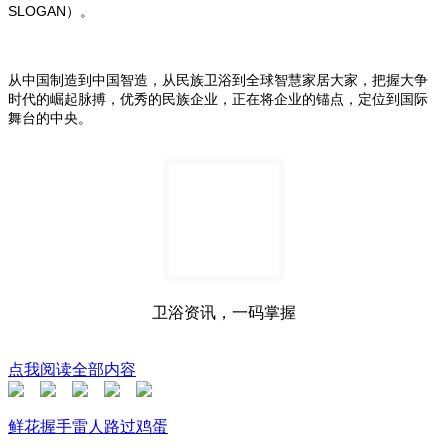
SLOGAN）。
从中国制造到中国智造，从民族卫浴到全球智慧家居大家，把握大争
时代的崛起脉搏，优秀的民族企业，正在将企业的锚点，定位到国际
舞台的中央。
卫浴资讯，一码掌握
点我阅读全部内容
鲜花
握手
雷人
路过
鸡蛋