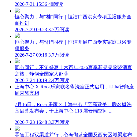
2026-7-31 15:36
48阅读
恒心聚力，与“桂”同行｜恒洁广西洪灾专项卫浴服务全
面推进
2026-7-29 09:23
3.7万阅读
恒心聚力，与“桂”同行｜恒洁开展广西受灾家庭卫浴专
项服务
2026-7-27 09:16
3.7万阅读
同心同行，不负盛夏｜木百年2026夏季新品品鉴暨消夏
之旅，静候全国家人赴蓉
2026-7-24 10:19
2.4万阅读
上海中心 X Roca乐家联名盥洗室正式启用，Litha智能座
厕闪耀亮相
7月16日，Roca 乐家 × 上海中心「至高致美」联名盥洗
室启幕发布会，于上海中心 118 层云端空间 ...
2026-7-23 16:48
3.3万阅读
零售工程双渠道并行，心海伽蓝全国及西安区域渠道布