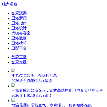
独家观察
独家观察
卫浴新闻
卫浴指南
卫浴设计
大咖会客室
卫浴数据
卫浴榜单
卫配平台
品牌直播
独家专题
HUWOO菲沃｜金华店启幕
2026-8-6 13:59
2.3万阅读
一篇看懂西普斯 SPS：意式高端原创卫浴五金品牌百科
2026-8-1 10:10
3.3万阅读
恒温花洒的硬核底气：岁月漫长，服务始终在线