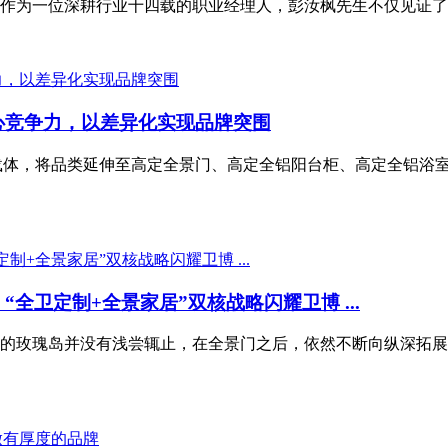
为一位深耕行业十四载的职业经理人，彭汝枫先生不仅见证了不锈
核心竞争力，以差异化实现品牌突围
为载体，将品类延伸至高定全景门、高定全铝阳台柜、高定全铝浴
“全卫定制+全景家居”双核战略闪耀卫博 ...
的玫瑰岛并没有浅尝辄止，在全景门之后，依然不断向纵深拓展