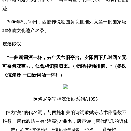
迹。
2006年5月20日，西施传说经国务院批准列入第一批国家级
非物质文化遗产名录。
浣溪纱叹
“一曲新词酒一杯，去年天气旧亭台。夕阳西下几时回？无
可奈何花落去，似曾相识燕归来。小园香径独徘徊。”（晏殊
《浣溪沙·一曲新词酒一杯》）
阿洛尼浴室柜浣溪纱系列A1955
作为“美”的代名词，与西施相关的诗词歌赋等艺术作品数不
胜数。唐代教坊曲有“浣溪沙”曲名，唐声诗（唐代配乐的近体
诗）亦有“浣溪沙”、“浣纱女”调名。“沙”，古通“纱”。