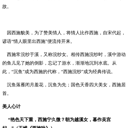
故。
因西施貌美，为了赞美情人，将情人比作西施，自宋代起，
谚语“情人眼里出西施”便流传开来。
西施常浣纱于溪，又称浣纱女。相传西施浣纱时，溪中游动
的鱼儿见了她的倒影，忘记了游水，渐渐地沉到水底。从
此，“沉鱼”成为西施的代称，“西施浣纱”成为经典传说。
沉鱼落雁闭月羞花，沉鱼为先；国色天香四大美女，西施居
首。
美人心计
“艳色天下重，西施宁久微？朝为越溪女，暮作吴宫