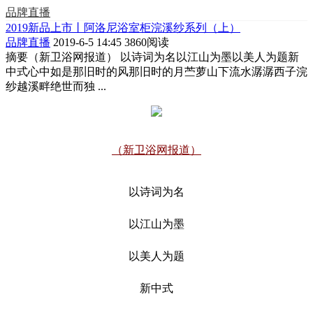
品牌直播
2019新品上市丨阿洛尼浴室柜浣溪纱系列（上）
品牌直播
2019-6-5 14:45
3860阅读
摘要
（新卫浴网报道） 以诗词为名以江山为墨以美人为题新
中式心中如是那旧时的风那旧时的月苎萝山下流水潺潺西子浣
纱越溪畔绝世而独 ...
（新卫浴网报道）
以诗词为名
以江山为墨
以美人为题
新中式