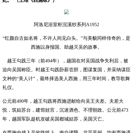
妃。”（王维《西施咏》）
阿洛尼浴室柜浣溪纱系列A1952
“红颜自古如名将，不许人间见白头。”与美貌同样传奇的，是
西施以身报国、助越灭吴的故事。
越王勾践三年（前494年），越国在对吴国战争失利后，被
迫向吴国称臣。时越王勾践卧薪尝胆，图谋复国，并采纳谋臣
文种的“美人计”，最终择选美人西施，用三年时间，教导歌舞
礼仪。
公元前490年，越王勾践将西施进献给向吴王夫差。夫差大
悦，筑姑苏台，建馆娃宫，沉迷酒色、不理朝政。公元前473
年，越国军队趁机攻破吴国都城姑苏，吴国灭亡。
在西施由越入吴的路线上，南自诸暨，北至苏州，均有西施遗