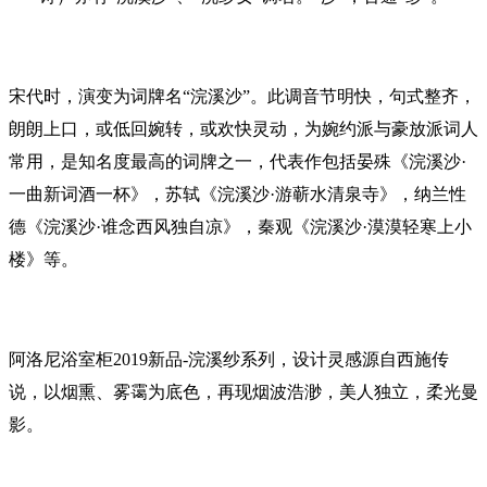
宋代时，演变为词牌名“浣溪沙”。此调音节明快，句式整齐，
朗朗上口，或低回婉转，或欢快灵动，为婉约派与豪放派词人
常用，是知名度最高的词牌之一，代表作包括晏殊《浣溪沙·
一曲新词酒一杯》，苏轼《浣溪沙·游蕲水清泉寺》，纳兰性
德《浣溪沙·谁念西风独自凉》，秦观《浣溪沙·漠漠轻寒上小
楼》等。
阿洛尼浴室柜2019新品-浣溪纱系列，设计灵感源自西施传
说，以烟熏、雾霭为底色，再现烟波浩渺，美人独立，柔光曼
影。