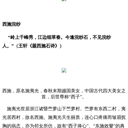
西施浣纱
“岭上千峰秀，江边细草春。今逢浣纱石，不见浣纱
人。”（王轩《题西施石诗》）
西施，原名施夷光，春秋末期越国美女，中国古代四大美女之
首，后世尊称“西子”。
施夷光世居浙江诸暨苎萝山下苎萝村。苎萝有东西二村，夷
光居西村，故名西施。施夷光天生丽质，连心口疼痛而皱眉抚
胸的病态，亦为邻女所仿，故有“西子捧心”、“东施效颦”的典