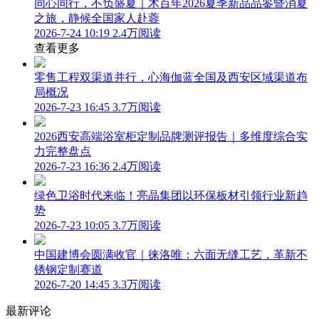
同心同行，不负盛夏｜木百年2026夏季新品品鉴暨消夏
之旅，静候全国家人赴蓉
2026-7-24 10:19
2.4万阅读
查看更多
零售工程双渠道并行，心海伽蓝全国及西安区域渠道布
局概况
2026-7-23 16:45
3.7万阅读
2026西安高端浴室柜定制品牌测评报告｜多维度综合实
力完整盘点
2026-7-23 16:36
2.4万阅读
绿色卫浴时代来临！亮晶集团以环保板材引领行业新趋
势
2026-7-23 10:05
3.7万阅读
中国建博会圆满收官｜徕洛唯：六面无缝工艺，革新不
锈钢定制赛道
2026-7-20 14:45
3.3万阅读
最新评论