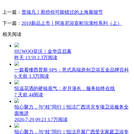
上一篇：
普瑞凡丨那些你可能错过的上海展细节
下一篇：
2019新品上市丨阿洛尼浴室柜浣溪纱系列（上）
相关阅读
HUWOO菲沃｜金华店启幕
昨天 13:59
2.3万阅读
一篇看懂西普斯 SPS：意式高端原创卫浴五金品牌百科
6 天前
3.3万阅读
恒温花洒的硬核底气：岁月漫长，服务始终在线
7 天前
44阅读
恒心聚力，与“桂”同行｜恒洁广西洪灾专项卫浴服务全
面推进
2026-7-29 09:23
3.7万阅读
恒心聚力，与“桂”同行｜恒洁开展广西受灾家庭卫浴专