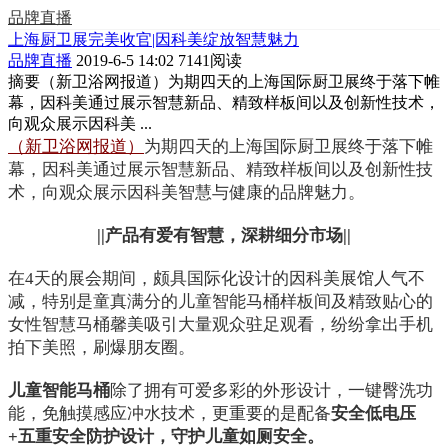
品牌直播
上海厨卫展完美收官|因科美绽放智慧魅力
品牌直播
2019-6-5 14:02
7141阅读
摘要
（新卫浴网报道）为期四天的上海国际厨卫展终于落下帷
幕，因科美通过展示智慧新品、精致样板间以及创新性技术，
向观众展示因科美 ...
（新卫浴网报道）
为期四天的上海国际厨卫展终于落下帷
幕，因科美通过展示智慧新品、精致样板间以及创新性技
术，向观众展示因科美智慧与健康的品牌魅力。
||产品有爱有智慧，深耕细分市场||
在4天的展会期间，颇具国际化设计的因科美展馆人气不
减，特别是童真满分的儿童智能马桶样板间及精致贴心的
女性智慧马桶馨美吸引大量观众驻足观看，纷纷拿出手机
拍下美照，刷爆朋友圈。
儿童智能马桶
除了拥有可爱多彩的外形设计，一键臀洗功
能，免触摸感应冲水技术，更重要的是配备
安全低电压
+五重安全防护设计，守护儿童如厕安全。