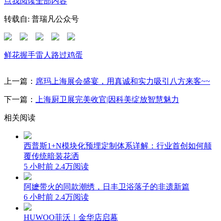
点我阅读全部内容
转载自: 普瑞凡公众号
鲜花
握手
雷人
路过
鸡蛋
上一篇：
席玛上海展会盛宴，用真诚和实力吸引八方来客~~
下一篇：
上海厨卫展完美收官|因科美绽放智慧魅力
相关阅读
西普斯1+N模块化预埋定制体系详解：行业首创如何颠
覆传统暗装花洒
5 小时前
2.4万阅读
阿嬷带火的同款潮绣，日丰卫浴落子的非遗新篇
6 小时前
2.4万阅读
HUWOO菲沃｜金华店启幕