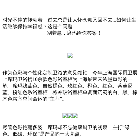
时光不停的转动着，过去总是让人怀念却又回不去...如何让生
活继续保持幸福感？这是个问题！
别着急，席玛给你答案！
作为色彩与个性化定制卫浴的意见领袖，今年上海国际厨卫展
上席玛卫浴携10余款色彩浴室柜为上海展带来浓墨重彩的一
笔，席玛浅蓝色、自然裸色、玫红色、橙色、红色、蒂芙尼
蓝、粉红色系浴室柜，将冲破浴室柜单调而沉闷的白、黑、橡
木色浴室空间命运的“主宰”。
尽管色彩艳丽多姿，席玛却不忘健康厨卫的初衷，主打“绿
色、低碳、环保”是产品的一大亮点。