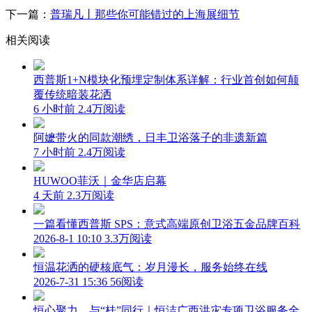
下一篇：
普瑞凡丨那些你可能错过的上海展细节
相关阅读
西普斯1+N模块化预埋定制体系详解：行业首创如何颠
覆传统暗装花洒
6 小时前
2.4万阅读
阿嬷带火的同款潮绣，日丰卫浴落子的非遗新篇
7 小时前
2.4万阅读
HUWOO菲沃｜金华店启幕
4 天前
2.3万阅读
一篇看懂西普斯 SPS：意式高端原创卫浴五金品牌百科
2026-8-1 10:10
3.3万阅读
恒温花洒的硬核底气：岁月漫长，服务始终在线
2026-7-31 15:36
56阅读
恒心聚力，与“桂”同行｜恒洁广西洪灾专项卫浴服务全