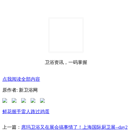
卫浴资讯，一码掌握
点我阅读全部内容
原作者: 新卫浴网
鲜花
握手
雷人
路过
鸡蛋
上一篇：
席玛卫浴又在展会搞事情了！上海国际厨卫展--day2