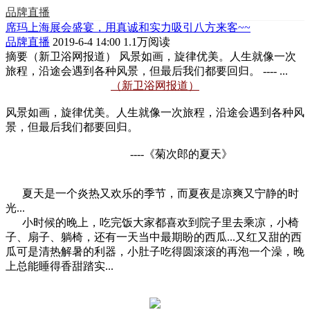
品牌直播
席玛上海展会盛宴，用真诚和实力吸引八方来客~~
品牌直播
2019-6-4 14:00
1.1万阅读
摘要
（新卫浴网报道） 风景如画，旋律优美。人生就像一次
旅程，沿途会遇到各种风景，但最后我们都要回归。 ---- ...
（新卫浴网报道）
风景如画，旋律优美。人生就像一次旅程，沿途会遇到各种风
景，但最后我们都要回归。
----《菊次郎的夏天》
夏天是一个炎热又欢乐的季节，而夏夜是凉爽又宁静的时
光...
小时候的晚上，吃完饭大家都喜欢到院子里去乘凉，小椅
子、扇子、躺椅，还有一天当中最期盼的西瓜...又红又甜的西
瓜可是清热解暑的利器，小肚子吃得圆滚滚的再泡一个澡，晚
上总能睡得香甜踏实...