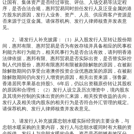
让国有、集体资产是否经过审批、评估、入场交易等法定程
序，是否合法合规，惠邦贸易同时担任发行人及泛亚金属的港
方股东的原因，发行人业务、资产、人员、供应商客户资源是
否来源于泛亚金属。请保荐机构、发行人律师核查并发表意
见。
2、请发行人补充披露：（1）从入股发行人至转让股份期
间，惠邦有限、惠邦贸易是否为有效存续并具备相应的民事权
利能力和行为能力，相关民事行为是否合法有效，请列明香港
法律依据，惠邦有限、惠邦贸易是否实际出资，是否替实际控
制人代持股份，惠邦有限惠邦有限被剔除解散的原因，在被剔
除解散期间仍享受台港澳侨投资企业优惠政策的原因，在被剔
除解散期间仍向发行人增资的原因，相关出资来源，张鲁蒙、
香港居民李果基在持股5、6年后，仍以出资额原价转让其股权
的原因和合理性；（2）发行人设立及历次增资中，境内股东
及其境外控制的实体出资的外汇来源，相关投资收益的去向，
发行人及相关境内股东的相关行为是否符合外汇管理的规定。
请保荐机构、发行人律师核查并发表意见。
3、请发行人补充披露忠朝水暖实际经营的主要业务，与
忠朝水暖采购的主要内容，发行人与忠朝水暖同时有大额的资
金拆借，发行人与忠朝水暖的业务、资产是否能够有效区分，