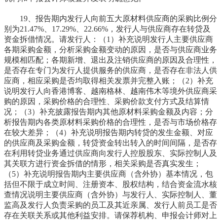
19、报告期内发行人向前五大原材料供应商的采购比例分
别为21.47%、17.29%、22.66%，发行人与供应商存在转贷及
资金拆借情况。请发行人：（1）补充说明发行人主要供应商
各期采购金额，分析采购金额变动的原因，是否与供应商业务
规模相匹配；各期新增、退出及注销供应商的原因及合理性，
是否存在专门为发行人提供服务的供应商，是否存在非法人供
应商，相应采购是否均取得相关发票并完整入账；（2）补充
说明发行人向香港博客、越南格林、越南伟木等境外供应商采
购的原因，采购价格的合理性、采购价款支付方式及结算情
况；（3）补充披露报告期内其他原材料采购金额及内容；分
析报告期内各类原材料采购价格的合理性，是否与市场价格存
在较大差异；（4）补充说明报告期内转贷的发生金额、对应
的供应商及采购金额，转贷资金转出转入的时间间隔，是否存
在利用转贷业务通过供应商向发行人控股股东、实际控制人及
其关联方进行资金拆借的情形，相关采购是否真实发生；
（5）补充说明报告期内主要供应商（含外协）基本情况，包
括但不限于成立时间、注册资本、股权结构，结合资金流水核
查情况说明主要供应商（含外协）与发行人、实际控制人、董
监高及发行人负责采购的员工及其近亲属、发行人前员工是否
存在关联关系或其他利益安排。请保荐机构、申报会计师对上