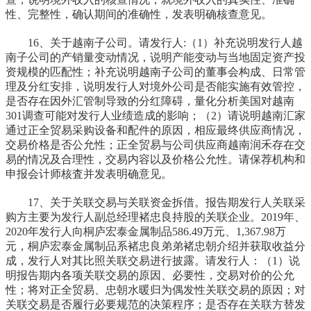
性、完整性，确认期间的准确性，发表明确核查意见。
16、关于越南子公司。请发行人:（1）补充说明发行人越
南子公司的产销量变动情况，说明产能变动与当地固定资产投
资规模的匹配性；补充说明越南子公司的董事会构成、日常管
理及分红安排，说明发行人对境外公司是否能实施有效管控，
是否存在因外汇管制导致的分红障碍，量化分析美国对越南
301调查可能对发行人业绩造成的影响；（2）请说明越南汇家
通过正全贸易采购设备和配件的原因，相应最终供应商情况，
交易价格是否公允性；正全贸易与公司供应商越南润禾存在交
易的情况及合理性，交易内容以及价格公允性。请保荐机构和
申报会计师核査并发表明确意见。
17、关于关联交易与关联资金拆借。报告期发行人关联采
购方主要为发行人副总经理褚忠良持股的关联企业。2019年、
2020年发行人向桐庐宏泰金属制品586.49万元、1,367.98万
元，桐庐宏泰金属制品系褚忠良弟弟褚忠朝介绍并获取收益分
成，发行人对其比照关联交易进行披露。请发行人：（1）说
明报告期内各项关联交易的原因、必要性，交易对价的公允
性；将对正全贸易、忠朝水暖归为偶发性关联交易的原因；对
关联交易是否履行必要规范的决策程序；是否存在关联方替发