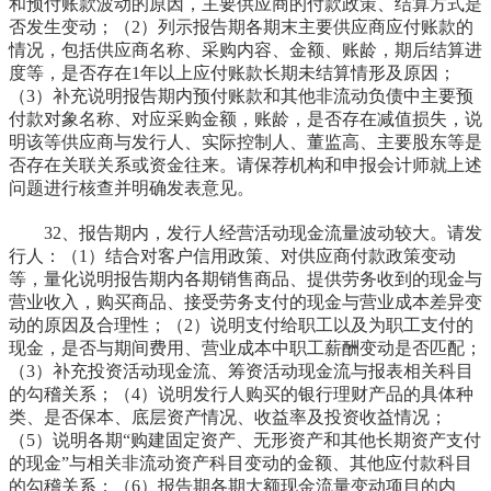
和预付账款波动的原因，主要供应商的付款政策、结算方式是
否发生变动；（2）列示报告期各期末主要供应商应付账款的
情况，包括供应商名称、采购内容、金额、账龄，期后结算进
度等，是否存在1年以上应付账款长期未结算情形及原因；
（3）补充说明报告期内预付账款和其他非流动负债中主要预
付款对象名称、对应采购金额，账龄，是否存在减值损失，说
明该等供应商与发行人、实际控制人、董监高、主要股东等是
否存在关联关系或资金往来。请保荐机构和申报会计师就上述
问题进行核查并明确发表意见。
32、报告期内，发行人经营活动现金流量波动较大。请发
行人：（1）结合对客户信用政策、对供应商付款政策变动
等，量化说明报告期内各期销售商品、提供劳务收到的现金与
营业收入，购买商品、接受劳务支付的现金与营业成本差异变
动的原因及合理性；（2）说明支付给职工以及为职工支付的
现金，是否与期间费用、营业成本中职工薪酬变动是否匹配；
（3）补充投资活动现金流、筹资活动现金流与报表相关科目
的勾稽关系；（4）说明发行人购买的银行理财产品的具体种
类、是否保本、底层资产情况、收益率及投资收益情况；
（5）说明各期“购建固定资产、无形资产和其他长期资产支付
的现金”与相关非流动资产科目变动的金额、其他应付款科目
的勾稽关系；（6）报告期各期大额现金流量变动项目的内