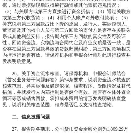
据，通过票据贴现后取得银行融资或其他票据违规情况；
（2）与关联方或第三方直接进行资金拆借；（3）通过关联方
或第三方代收货款；（4）利用个人账户对外收付款项；（5）
补充说明第三方回款占比下降的原因，发行人、实际控制人、
董监高及其他核心人员与第三方回款的支付方是否存在关联关
系或其他利益安排，报告期内第三方回款的真实性及可验证
性，回款资金流、实物流与合同约定及商业实质是否一致，是
否存在因第三方回款导致的货款归属纠纷，第三方回款项相关
内控运行是否有效。请保荐机构和申报会计师对此进行核查并
发表明确意见。
26、关于资金流水核查。请保荐机构、申报会计师结合
《首发业务若干问题解答》第54条要求，说明资金流水核查的
核查范围、异常标准及确定依据、核查程序、受限情况及替代
措施，并就发行人内部控制是否健全有效、是否存在体外资金
循环等形成销售回款、承担成本费用的情形发表明确核查意
见，说明相关核查范围、程序是否足以支持核查结论。
二、信息披露问题
27、报告期各期末，公司货币资金余额分别为1,869.29万