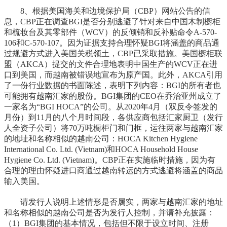
8、根据美国海关和边境保护局（CBP）网站公告的信
息，CBP正在调查BGI是否分别逃避了针对来自中国木制橱柜
和梳妆台及其零部件（WCV）的反倾销和反补贴命令A-570-
106和C-570-107。因为证据支持合理怀疑BGI将涵盖的商品通
过规避方式进入美国关税领土，CBP已采取措施。美国橱柜联
盟（AKCA）提交的文件合理地表明中国生产的WCV正在进
口到美国，而越南被错误地宣布为原产国。此外，AKCA引用
了一份行业数据的书面陈述，表明下列内容：BGI的所有者也
可能拥有越南汇家的股份。BGI集团的CEO在乔治亚州成立了
一家名为“BGI HOCA”的公司。从2020年4月（双反令签发的
月份）到11月的八个月时间段，各供应商包括汇家厨卫（发行
人全资子公司）将70万吨橱柜门和门框，运往两家与越南汇家
的地址和名称相似的越南公司：HOCA Kitchen Hygiene
International Co. Ltd. (Vietnam)和HOCA Household House
Hygiene Co. Ltd. (Vietnam)。CBP正在实施临时措施，因为有
合理的理由怀疑进口商通过越南转运的方式逃避将涵盖的商品
输入美国。
请发行人说明上述情形是否属实，两家与越南汇家的地址
和名称相似的越南公司是否为发行人控制，并请补充披露：
（1）BGI集团的基本情况，包括但不限于设立时间、注册