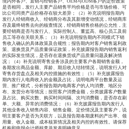
境内外客户、直销与经销客户、OEM与ODM客户的定价政策
是否相同，发行人主要产品销售平均价格是否与市场价格、可
比公司同类产品价格存在较大差异；（2）补充说明报告期内
发行人经销商收入、经销商分布及其新增变动情况，经销商库
存及最终销售去向的核查情况，经销商销售价格的公允性，主
要经销商是否与发行人、实际控制人、董监高、核心员工及前
员工等存在关联关系；（3）补充说明报告期内不同模式下销
售收入确认的具体政策及合规性；报告期内对客户销售返利政
策、退换货及产品质量保证政策，补充披露报告期内销售返利
的实际发生情况，是否存在退换货或产品质量问题及解决情
况；（4）补充说明寄售业务涉及的主要客户各期销售金额，
各期发出商品金额、库龄、期后收入结转情况，说明发行人对
寄售存货盘点及相关内控措施的有效性；（5）补充披露报告
期内发行人电商收入的金额及占比，说明电商平台数量及运
营、推广模式，分析报告期内电商客户的人均消费、地区分
布、发货分布等情况；按照客户消费金额，分类披露客户数量
及占比、购买次数、购买时间间隔、次均消费额，是否存在刷
单、大额、异常的消费情况；（6）补充披露报告期内发行人
其他业务收入销售内容、销售金额、定价情况及主要客户，说
明主要客户是否为关联方，以及报告期各期废料的产出率、领
用量、收入金额、成本核算情况及相关内控的有效性。请保荐
机构和申报会计师核査并发表明确意见。