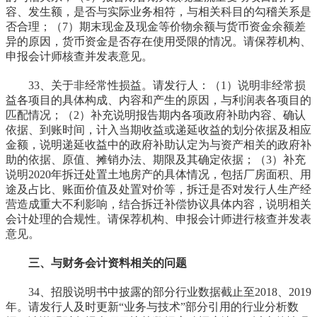
容、发生额，是否与实际业务相符，与相关科目的勾稽关系是
否合理；（7）期末现金及现金等价物余额与货币资金余额差
异的原因，货币资金是否存在使用受限的情况。请保荐机构、
申报会计师核查并发表意见。
33、关于非经常性损益。请发行人：（1）说明非经常损
益各项目的具体构成、内容和产生的原因，与利润表各项目的
匹配情况；（2）补充说明报告期内各项政府补助内容、确认
依据、到账时间，计入当期收益或递延收益的划分依据及相应
金额，说明递延收益中的政府补助认定为与资产相关的政府补
助的依据、原值、摊销办法、期限及其确定依据；（3）补充
说明2020年拆迁处置土地房产的具体情况，包括厂房面积、用
途及占比、账面价值及处置对价等，拆迁是否对发行人生产经
营造成重大不利影响，结合拆迁补偿协议具体内容，说明相关
会计处理的合规性。请保荐机构、申报会计师进行核查并发表
意见。
三、与财务会计资料相关的问题
34、招股说明书中披露的部分行业数据截止至2018、2019
年。请发行人及时更新“业务与技术”部分引用的行业分析数