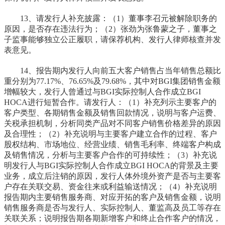
13、请发行人补充披露：（1）董事李召元被解除职务的
原因，是否存在违法行为；（2）张劲为张鲁蒙之子，董事之
子监事能够独立公正履职，请保荐机构、发行人律师核查并发
表意见。
14、报告期内发行人向前五大客户销售占当年销售总额比
重分别为77.17%、76.65%及79.68%，其中对BGI集团销售金额
增幅较大，发行人曾通过与BGI实际控制人合作成立BGI
HOCA进行短暂合作。请发行人：（1）补充列示主要客户的
客户类型、各期销售金额及销售回款情况，说明与客户运费、
关税承担机制，分析同类产品对不同客户销售价格差异的原因
及合理性；（2）补充说明与主要客户建立合作的过程、客户
股权结构、市场地位、经营业绩、销售毛利率、终端客户构成
及销售情况，分析与主要客户合作的可持续性；（3）补充说
明发行人与BGI实际控制人合作成立BGI HOCA的背景及主要
业务，成立后注销的原因，发行人体外境外资产是否与主要客
户存在关联交易、资金往来或利益输送情况；（4）补充说明
报告期内主要销售服务商、对应开拓的客户及销售金额，说明
销售服务商是否与发行人、实际控制人、董监高及员工等存在
关联关系；说明报告期各期新增客户和终止合作客户的情况，