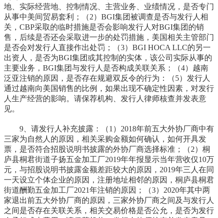
地、实际经营地、控制情况、主营业务、业绩情况，是否专门
从事中美间贸易套利；（2）BGI集团被调查是否与发行人相
关，CBP采取的临时措施是否会影响发行人对BGI集团的销
售，后续是否还会采取进一步的处罚措施，美国相关主管部门
是否会对发行人直接作出处罚；（3）BGI HOCA LLC的另一
出资人，是否为BGI集团或其控制的实体，该公司实际从事的
主要业务，BGI集团与发行人是否构成关联关系；（4）越南
泛亚注销的原因，是否存在规避双反令的行为：（5）发行人
通过越南向美国销售的比例，如果出现不确定性因素，对发行
人生产经营的影响。请保荐机构、发行人律师核查并发表意
见。
9、请发行人补充披露：（1）2018年前五大外协厂商中有
三家为自然人的原因，相关采购金额如何确认，如何开具发
票，是否符合招股说明书披露的外协厂商选择标准；（2）桐
庐县桐君街道子扬五金加工厂2019年年报显示当年营收仅10万
元，与招股说明书披露金额差距较大的原因，2019年三人在同
一天设立个体企业的原因，注册地址相邻的原因，桐庐县桐君
街道酬勤五金加工厂2021年注销的原因；（3）2020年其中两
家退出前五大外协厂商的原因，三家外协厂商之间及与发行人
之间是否存在关联关系，相关交易价格是否公允，是否为发行