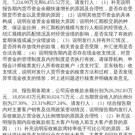
元、7,224.99万元和6,455.52万元。请发行人：（1）补充说明
报告期内货币资金余额快速增长的原因及合理性，是否存在受
限货币资金以及受限的原因；（2）说明其他货币资金的具体
构成，说明在途资金金额较大原因；说明外汇期权交易的种
类、保证金比例，外汇期权的规模与发行人相应的经营收入、
结汇规模的匹配情况及对经营业绩的影响，是否实现了有效的
套期保值或减少业绩波动；（3）说明发行人持有外汇情况，
是否持有存放境外的款项，相关资金是否受限，外汇使用是否
合法合规；（4）说明报告期内是否存在现金收支情况，对货
币资金的管理制度及内控制度是否执行有效。请保荐机构、申
报会计师核查发行人所有收款账户（含支付宝、京东钱包）收
支情况，说明对发行人货币资金的核查方法和过程，是否发现
异常现金收支的情形，对上述问题进行核查并明确发表意见。
28、报告期各期末，公司应收账款余额分别为20,292.83万
元、18,850.83万元和30,024.71万元，占当期营业收入的比例分
别为27.30%、23.31%和27.24%。请发行人：（1）结合报告期
内对主要客户销售及信用政策变动情况，说明报告期内发行人
应收账款占营业收入比例增加的原因及合理性；（2）补充说
明报告期内应收账款前五大客户与收入前五大客户差异的原
因；（3）补充说明应收账款周转率低于可比公司的原因，坏
账计提比例是否与同行业存在较大差异，主要客户回款是否存