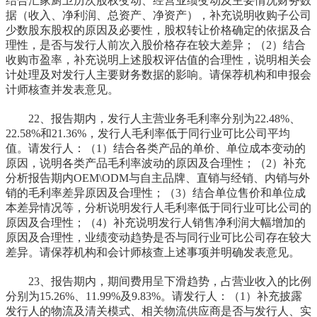
结合汇家厨卫历次股权变动、经营业绩变动及主要情况财务数
据（收入、净利润、总资产、净资产），补充说明收购子公司
少数股东股权的原因及必要性，股权转让价格确定的依据及合
理性，是否与发行人前次入股价格存在较大差异；（2）结合
收购市盈率，补充说明上述股权评估值的合理性，说明相关会
计处理及对发行人主要财务数据的影响。请保荐机构和申报会
计师核查并发表意见。
22、报告期内，发行人主营业务毛利率分别为22.48%、
22.58%和21.36%，发行人毛利率低于同行业可比公司平均
值。请发行人：（1）结合各类产品的单价、单位成本变动的
原因，说明各类产品毛利率波动的原因及合理性；（2）补充
分析报告期内OEM\ODM与自主品牌、直销与经销、内销与外
销的毛利率差异原因及合理性；（3）结合单位售价和单位成
本差异情况等，分析说明发行人毛利率低于同行业可比公司的
原因及合理性；（4）补充说明发行人销售净利润大幅增加的
原因及合理性，业绩变动趋势是否与同行业可比公司存在较大
差异。请保荐机构和会计师核查上述事项并明确发表意见。
23、报告期内，期间费用呈下滑趋势，占营业收入的比例
分别为15.26%、11.99%及9.83%。请发行人：（1）补充披露
发行人的物流及清关模式、相关物流供应商是否与发行人、实