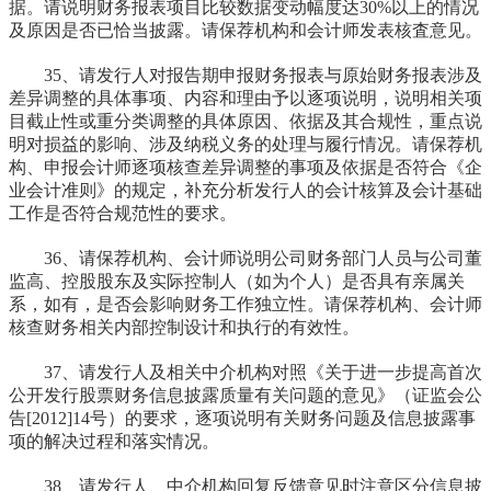
据。请说明财务报表项目比较数据变动幅度达30%以上的情况
及原因是否已恰当披露。请保荐机构和会计师发表核査意见。
35、请发行人对报告期申报财务报表与原始财务报表涉及
差异调整的具体事项、内容和理由予以逐项说明，说明相关项
目截止性或重分类调整的具体原因、依据及其合规性，重点说
明对损益的影响、涉及纳税义务的处理与履行情况。请保荐机
构、申报会计师逐项核查差异调整的事项及依据是否符合《企
业会计准则》的规定，补充分析发行人的会计核算及会计基础
工作是否符合规范性的要求。
36、请保荐机构、会计师说明公司财务部门人员与公司董
监高、控股股东及实际控制人（如为个人）是否具有亲属关
系，如有，是否会影响财务工作独立性。请保荐机构、会计师
核查财务相关内部控制设计和执行的有效性。
37、请发行人及相关中介机构对照《关于进一步提高首次
公开发行股票财务信息披露质量有关问题的意见》（证监会公
告[2012]14号）的要求，逐项说明有关财务问题及信息披露事
项的解决过程和落实情况。
38、请发行人、中介机构回复反馈意见时注意区分信息披