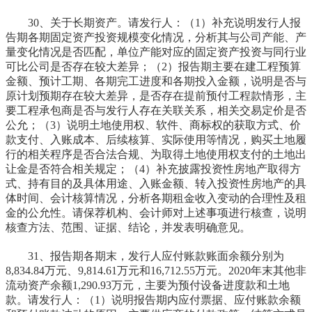
30、关于长期资产。请发行人：（1）补充说明发行人报
告期各期固定资产投资规模变化情况，分析其与公司产能、产
量变化情况是否匹配，单位产能对应的固定资产投资与同行业
可比公司是否存在较大差异；（2）报告期主要在建工程预算
金额、预计工期、各期完工进度和各期投入金额，说明是否与
原计划预期存在较大差异，是否存在提前预付工程款情形，主
要工程承包商是否与发行人存在关联关系，相关交易定价是否
公允；（3）说明土地使用权、软件、商标权的获取方式、价
款支付、入账成本、后续核算、实际使用等情况，购买土地履
行的相关程序是否合法合规、为取得土地使用权支付的土地出
让金是否符合相关规定；（4）补充披露投资性房地产取得方
式、持有目的及具体用途、入账金额、转入投资性房地产的具
体时间、会计核算情况，分析各期租金收入变动的合理性及租
金的公允性。请保荐机构、会计师对上述事项进行核查，说明
核查方法、范围、证据、结论，并发表明确意见。
31、报告期各期末，发行人应付账款账面余额分别为
8,834.84万元、9,814.61万元和16,712.55万元。2020年末其他非
流动资产余额1,290.93万元，主要为预付设备进度款和土地
款。请发行人：（1）说明报告期内应付票据、应付账款余额