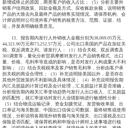
新增或终止的原因，两类客户的收入占比；（5）分析主要外
销客户信用政策、回款金额及方式、应收账款余额，说明销售
产品的大致去向及最终产品的销售实现情况。请保荐机构、会
计师说明对公司境外客户销售的核查方法、范围、证据、结
论，并发表明确核查意见。
15、报告期内发行人外销收入金额分别为38,069.05万元、
44,321.90万元和73,252.57万元，公司出口美国的产品在加征关
税、双反调查之列。请发行人：（1）结合关税、双反调查及
301调查等，量化分析贸易摩擦对发行人产品销售模式、出口
量、价格、毛利率等造成的影响，是否对发行人构成重大不利
影响；（2）结合关税税率及客户销售毛利率，分析由客户承
担关税的商业合理性；（3）补充说明除美国以外，是否存在
其他外贸政策的不利影响及具体情况；（4）补充说明报告期
内汇兑损益的计算过程及会计处理，汇兑损益计算是否准确，
分析报告期内相关汇率变动趋势与发行人出口收入、汇兑损益
的匹配性，就汇率波动对发行人业绩影响进行敏感性分析；
（5）结合物流运输记录、资金划拨凭证、发货验收单据、出
口单证与海关数据、中国出口信保公司数据、最终销售或使用
情况，分析说明各期境外销售额与海关报关、出口退税及出口
保险是否匹配。请保荐机构和申报会计师对上述事项进行核
查，说明境外收入的核查情况，就境外收入的真实性、准确