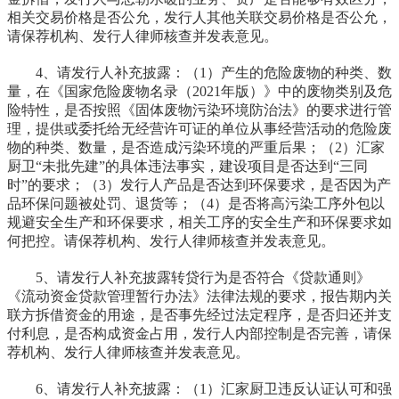
相关交易价格是否公允，发行人其他关联交易价格是否公允，
请保荐机构、发行人律师核查并发表意见。
4、请发行人补充披露：（1）产生的危险废物的种类、数
量，在《国家危险废物名录（2021年版）》中的废物类别及危
险特性，是否按照《固体废物污染环境防治法》的要求进行管
理，提供或委托给无经营许可证的单位从事经营活动的危险废
物的种类、数量，是否造成污染环境的严重后果；（2）汇家
厨卫“未批先建”的具体违法事实，建设项目是否达到“三同
时”的要求；（3）发行人产品是否达到环保要求，是否因为产
品环保问题被处罚、退货等；（4）是否将高污染工序外包以
规避安全生产和环保要求，相关工序的安全生产和环保要求如
何把控。请保荐机构、发行人律师核查并发表意见。
5、请发行人补充披露转贷行为是否符合《贷款通则》
《流动资金贷款管理暂行办法》法律法规的要求，报告期内关
联方拆借资金的用途，是否事先经过法定程序，是否归还并支
付利息，是否构成资金占用，发行人内部控制是否完善，请保
荐机构、发行人律师核查并发表意见。
6、请发行人补充披露：（1）汇家厨卫违反认证认可和强