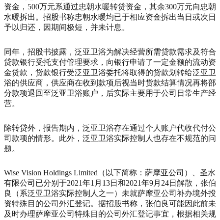
资金，500万元系通过忠朝水暖转贷资金，其余300万元向忠朝
水暖拆出。招股书称忠朝水暖均已于相应资金拆出当日或次日
予以归还，因期间极短，并未计息。
同年，招股书披露，泛亚卫浴为解决经营所需贷款需求及符合
贷款银行受托支付管理要求，向银行申请了一定金额的流动资
金贷款，贷款银行受泛亚卫浴委托将取得的贷款划转给泛亚卫
浴的供应商，供应商在收到款项后视当时货款结算情况再将部
分款项退回至泛亚卫浴账户，后实际主要用于公司日常生产经
营。
除转贷外，报告期内，泛亚卫浴存在通过个人账户代收代付公
司款项的情形。此外，泛亚卫浴实际控制人也存在不规范的问
题。
Wise Vision Holdings Limited（以下简称：萨摩亚公司）、圣水
有限公司已分别于2021年1月13日和2021年9月24日解散，张伯
良（系泛亚卫浴实际控制人之一）未就萨摩亚公司补办境外投
资特殊目的公司外汇登记。据招股书称，张伯良可能因此前未
及时办理萨摩亚公司特殊目的公司外汇登记事宜，根据相关规