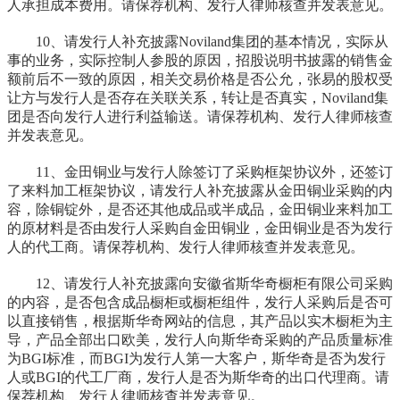
人承担成本费用。请保荐机构、发行人律师核查并发表意见。
10、请发行人补充披露Noviland集团的基本情况，实际从
事的业务，实际控制人参股的原因，招股说明书披露的销售金
额前后不一致的原因，相关交易价格是否公允，张易的股权受
让方与发行人是否存在关联关系，转让是否真实，Noviland集
团是否向发行人进行利益输送。请保荐机构、发行人律师核查
并发表意见。
11、金田铜业与发行人除签订了采购框架协议外，还签订
了来料加工框架协议，请发行人补充披露从金田铜业采购的内
容，除铜锭外，是否还其他成品或半成品，金田铜业来料加工
的原材料是否由发行人采购自金田铜业，金田铜业是否为发行
人的代工商。请保荐机构、发行人律师核查并发表意见。
12、请发行人补充披露向安徽省斯华奇橱柜有限公司采购
的内容，是否包含成品橱柜或橱柜组件，发行人采购后是否可
以直接销售，根据斯华奇网站的信息，其产品以实木橱柜为主
导，产品全部出口欧美，发行人向斯华奇采购的产品质量标准
为BGI标准，而BGI为发行人第一大客户，斯华奇是否为发行
人或BGI的代工厂商，发行人是否为斯华奇的出口代理商。请
保荐机构、发行人律师核查并发表意见。