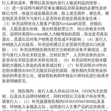
行人承担成本、费用以及其他向发行人输送利益的情形；
（2）进一步说明与桐庐宏泰金属制品关联采购的必要性及价
格公允性，收益分成金额及比例，除上述交易外，褚忠良、褚
忠朝及其关联方与发行人是否存在其他交易或资金往来；
（3）补充说明张业入股客户美国Noviland的背景、持股比
例、入股及退出价格、退出时股权受让方、转让价格支付情
况，说明对美国Noviland收入大幅增加的原因，张业是否真实
退出，其退出后对客户销售是否造成不利影响；（4）发行人
外销收入占比较高，补充说明通过正全贸易代理进出口的原
因；（5）补充说明报告期关联方注销前的业务开展情况，是
否与发行人存在关联交易，注销后资产、人员和业务的去向，
是否存在关联交易非关联化情况；（6）补充说明对忠朝水暖
期初大额拆入资金的具体形成过程；（7）补充说明2018年向
忠朝水暖拆出800万元随后归还的原因，报告期内关联资金拆
借的利率是否公允。请保荐机构和申报会计师对此进行核查并
发表明确意见。
18、报告期内，发行人收入存在以OEM、ODM为主的直
销，以及自主品牌经销模式，同时对部分卫浴客户存在寄售。
请发行人：（1）补充披露报告期内OEM/ODM/OBM以及直
销、经销收入金额及占比，说明发行人主要产品的定价政策，