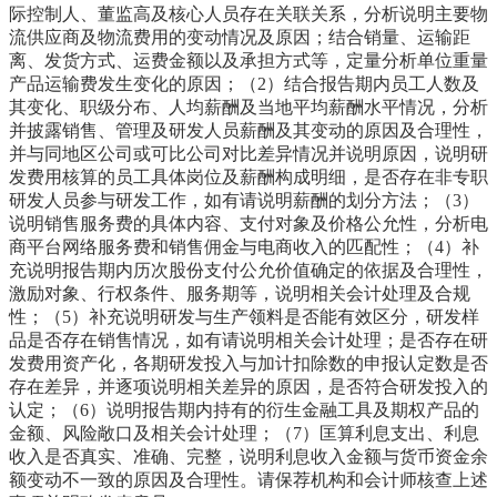
际控制人、董监高及核心人员存在关联关系，分析说明主要物
流供应商及物流费用的变动情况及原因；结合销量、运输距
离、发货方式、运费金额以及承担方式等，定量分析单位重量
产品运输费发生变化的原因；（2）结合报告期内员工人数及
其变化、职级分布、人均薪酬及当地平均薪酬水平情况，分析
并披露销售、管理及研发人员薪酬及其变动的原因及合理性，
并与同地区公司或可比公司对比差异情况并说明原因，说明研
发费用核算的员工具体岗位及薪酬构成明细，是否存在非专职
研发人员参与研发工作，如有请说明薪酬的划分方法；（3）
说明销售服务费的具体内容、支付对象及价格公允性，分析电
商平台网络服务费和销售佣金与电商收入的匹配性；（4）补
充说明报告期内历次股份支付公允价值确定的依据及合理性，
激励对象、行权条件、服务期等，说明相关会计处理及合规
性；（5）补充说明研发与生产领料是否能有效区分，研发样
品是否存在销售情况，如有请说明相关会计处理；是否存在研
发费用资产化，各期研发投入与加计扣除数的申报认定数是否
存在差异，并逐项说明相关差异的原因，是否符合研发投入的
认定；（6）说明报告期内持有的衍生金融工具及期权产品的
金额、风险敞口及相关会计处理；（7）匡算利息支出、利息
收入是否真实、准确、完整，说明利息收入金额与货币资金余
额变动不一致的原因及合理性。请保荐机构和会计师核查上述