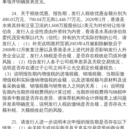
事项并明确发表意见。
24、关于税收优惠。报告期，发行人税收优惠金额分别为
490.03万元、790.04万元和2,448.77万元。2020年2月，香港圣
水将其持有泛亚卫浴的1,608万股股份以1美元为对价转让给张
伯良，发行人企业性质由外资转为内资，香港圣水系由张伯良
委托茂安有限以代为（信托）持有的方式实际控制的公司。请
发行人：（1）补充说明惠邦贸易2003年4月被剔除解散后于
2008年12月恢复注册以及香港圣水上述代持是否影响发行人外
资企业认定，发行人纳税是否合规，是否存在税收处罚或补缴
风险；（2）结合发行人各子公司税率差异及关联交易情况，
说明是否存在通过子公司之间不公允交易定价规避税负；
（3）说明报告期内增值税的进项税额、销项税额、当期应缴
增值税和实际缴纳增值税的金额，以及进项税额与原材料及设
备采购金额、销项税额与销售收入之间的关系；（4）说明报
告期内当期所得税费用的计算过程，当期所得税费用与纳税申
报表中数据是否存在差异。请保荐机构和会计师核查上述问题
并发表明确意见，说明发行人税款缴纳是否合规，是否存在大
额补税、大额税收处罚的风险。
25、请发行人进一步说明本次申报的报告期是否存在以下
情形：（1）向关联方或供应商开具无真实交易背景的商业票