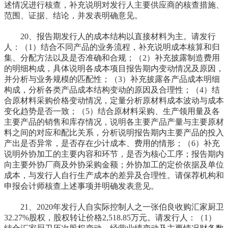
述情况进行核查，补充说明对发行人主要供应商的核查措施、
范围、证据、结论，并发表明确意见。
20、报告期发行人的成本结构以直接材料为主。请发行
人：（1）结合不同产品的业务流程，补充说明成本核算和归
集、分配方法以及是否准确和合规；（2）补充披露制造费用
的明细构成，具体说明各成本项目报告期内变动情况及原因，
并分析与业务规模的匹配性；（3）补充披露各产品成本明细
构成，分析各类产品成本结构变动的原因及合理性；（4）结
合原材料采购价格变动情况，定量分析原材料成本波动与成本
变化趋势是否一致；（5）结合原材料采购、生产领用量及各
主要产品的销售和库存情况，说明各主要产品产量与主要原材
料之间的对应和配比关系，分析说明报告期内主要产品的投入
产出是否异常，是否存在少计成本、费用的情形；（6）补充
说明外协加工的主要内容和环节，是否为核心工序；报告期内
向主要外协厂商及外协采购金额；外协加工的定价依据及单位
成本，与发行人自行生产成本的差异及合理性。请保荐机构和
申报会计师核查上述事项并明确发表意见。
21、2020年发行人自实际控制人之一张伯良收购汇家厨卫
32.27%股权，股权转让价格2,518.85万元。请发行人：（1）