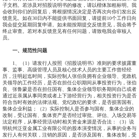
子文档。若涉及对招股说明书的修改，请以楷体加粗标明。我
会收到你们的回复后，将根据情况决定是否再次向你们发出反
馈意见。如在30日内不能提供书面回复，请提前10个工作日向
我会提交延期回复申请。如未能按期提交反馈意见，我会将予
终止审查。若对本反馈意见有任何问题，请致电我会审核人
员。
一、规范性问题
1、（1）请发行人按照《招股说明书》准则的要求披露董
事、监事、高级管理人员及核心技术人员的主要工作曾经经
历，注明起迄时间，实际控制人张伯良拥有企业领导、党政机
关领导的工作经历，是否在担任公职期间从事投资行为，张伯
良、张鲁蒙是否在担任国有、集体企业领导职务期间自己或者
通过近亲属从事同类或者上下游经营行为，相关投资行为是否
符合当时有效的法律法规、党纪政纪的要求，是否损害国有、
集体企业利益；（2）实际控制人是否参与国有、集体企业的
改制，受让国有、集体资产是否经过审批、评估、入场交易等
法定程序，从事经营活动时相关资金来源是否合法：（3）说
明杭州泛亚金属工业有限公司的股本演变情况，从事的业务与
发行人有何关联，注销的原因，是否涉及国有、集体改制，受