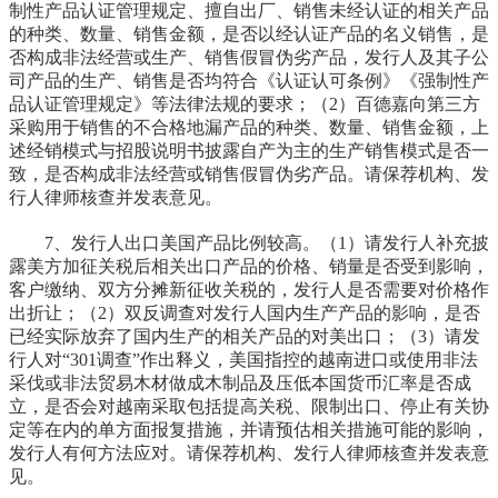
制性产品认证管理规定、擅自出厂、销售未经认证的相关产品
的种类、数量、销售金额，是否以经认证产品的名义销售，是
否构成非法经营或生产、销售假冒伪劣产品，发行人及其子公
司产品的生产、销售是否均符合《认证认可条例》《强制性产
品认证管理规定》等法律法规的要求；（2）百德嘉向第三方
采购用于销售的不合格地漏产品的种类、数量、销售金额，上
述经销模式与招股说明书披露自产为主的生产销售模式是否一
致，是否构成非法经营或销售假冒伪劣产品。请保荐机构、发
行人律师核查并发表意见。
7、发行人出口美国产品比例较高。（1）请发行人补充披
露美方加征关税后相关出口产品的价格、销量是否受到影响，
客户缴纳、双方分摊新征收关税的，发行人是否需要对价格作
出折让；（2）双反调查对发行人国内生产产品的影响，是否
已经实际放弃了国内生产的相关产品的对美出口；（3）请发
行人对“301调查”作出释义，美国指控的越南进口或使用非法
采伐或非法贸易木材做成木制品及压低本国货币汇率是否成
立，是否会对越南采取包括提高关税、限制出口、停止有关协
定等在内的单方面报复措施，并请预估相关措施可能的影响，
发行人有何方法应对。请保荐机构、发行人律师核查并发表意
见。