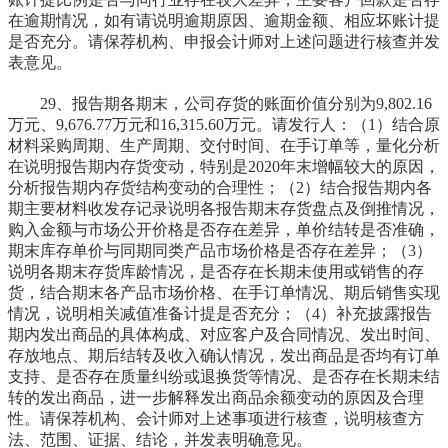
在逾期情况，如有请说明逾期原因、逾期金额、相应坏账计提
是否充分。请保荐机构、申报会计师对上述问题进行核查并发
表意见。
29、报告期各期末，公司存货的账面价值分别为9,802.16
万元、9,676.77万元和16,315.60万元。请发行人：（1）结合原
材料采购周期、生产周期、交付时间、在手订单等，量化分析
在说明报告期内存货变动，特别是2020年末增幅较大的原因，
分析报告期内存货结构变动的合理性；（2）结合报告期内各
期主要材料收发存记录说明各报告期末存货盘点及倒推情况，
购入金额与市场公开价格是否存在差异，单价结转是否准确，
期末库存单价与同期同类产品市场价格是否存在差异；（3）
说明各期末存货库龄情况，是否存在长期未使用或销售的存
货，结合期末各产品市场价格、在手订单情况、期后销售实现
情况，说明相关减值准备计提是否充分；（4）补充披露报告
期内发出商品的具体构成、对应客户及合同情况、发出时间、
存放地点、期后结转及收入确认情况，发出商品是否均有订单
支持、是否存在质量纠纷或退换货等情况、是否存在长期未结
转的发出商品，进一步解释发出商品余额变动的原因及合理
性。请保荐机构、会计师对上述事项进行核查，说明核查方
法、范围、证据、结论，并发表明确意见。