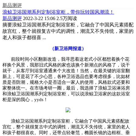
新品测评
浪鲸卫浴国潮系列定制浴室柜，带你玩转国风潮流！
新品测评
2022-3-22 15:06
2.5万阅读
摘要
浪鲸卫浴国潮系列定制浴室柜，它融合了中国风元素搭配
故宫红，整个就很复古中式的调性，潮流又不失传统，家里的
老人和孩子都很喜 ...
（新卫浴网报道）
前段时间小区翻新改造，我寻思着这老式小区都想着换个花
样换个风景，我那旧式风格的家也该换个新潮点的风格了，说干
就干，从客厅到浴室通通来个大改造！当然，在最关键的浴室翻
新上，可是花了不少心思，各种卫浴选品也要考虑很多，比如材
质是否防潮，规格大小是否适合一家人的使用，风格款式还要和
家整体统一。在市场考研一圈，最后，我选择了浪鲸卫浴淋浴房
和浪鲸卫浴国潮系列定制浴室柜，可以说浪鲸卫浴家的这款浴室
柜是深的我心，
yyds！
浪鲸卫浴国潮系列定制浴室柜，它融合了中国风元素搭配故
宫红，整个就很复古中式的调性，潮流又不失传统，家里的老人
和孩子都很喜欢。同时，还带点轻奢范，椭圆长镜的边框框、垂