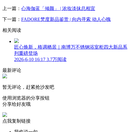
上一篇：
心海伽蓝「倾颜」 | 浓妆淡抹总相宜
下一篇：
FADORE梵度新品鉴赏 | 向内寻索 动人心魄
相关阅读
匠心焕新，格调栖居｜南博万不锈钢浴室柜四大新品系
列重磅登场
2026-6-10 16:17
3.7万阅读
最新评论
暂无评论，赶紧抢沙发吧
使用浏览器的分享按钮
分享给好友哦
点我复制链接
我也说一句