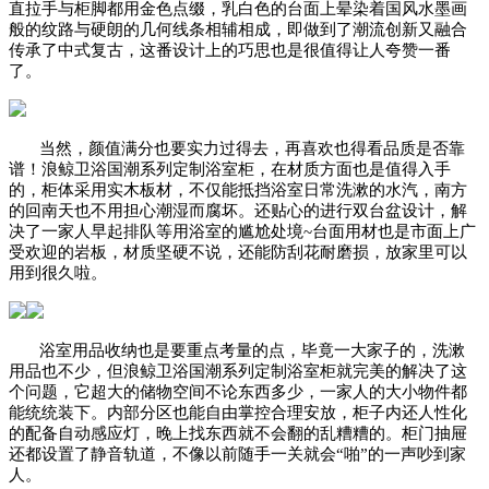
直拉手与柜脚都用金色点缀，乳白色的台面上晕染着国风水墨画
般的纹路与硬朗的几何线条相辅相成，即做到了潮流创新又融合
传承了中式复古，这番设计上的巧思也是很值得让人夸赞一番
了。
当然，颜值满分也要实力过得去，再喜欢也得看品质是否靠
谱！浪鲸卫浴国潮系列定制浴室柜，在材质方面也是值得入手
的，柜体采用实木板材，不仅能抵挡浴室日常洗漱的水汽，南方
的回南天也不用担心潮湿而腐坏。还贴心的进行双台盆设计，解
决了一家人早起排队等用浴室的尴尬处境
~台面用材也是市面上广
受欢迎的岩板，材质坚硬不说，还能防刮花耐磨损，放家里可以
用到很久啦。
浴室用品收纳也是要重点考量的点，毕竟一大家子的，洗漱
用品也不少，但浪鲸卫浴国潮系列定制浴室柜就完美的解决了这
个问题，它超大的储物空间不论东西多少，一家人的大小物件都
能统统装下。内部分区也能自由掌控合理安放，柜子内还人性化
的配备自动感应灯，晚上找东西就不会翻的乱糟糟的。柜门抽屉
还都设置了静音轨道，不像以前随手一关就会
“啪”的一声吵到家
人。