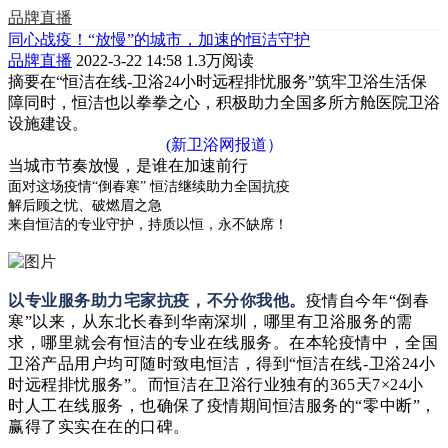
品牌直播
同心战疫！“放慢”的城市，加速的恒洁守护
品牌直播
2022-3-22 14:58
1.3万阅读
摘要
在“恒洁在线-卫浴24小时远程排忧服务”筑牢卫浴生活保
障同时，恒洁也以拳拳之心，积极助力全国多所方舱医院卫浴
设施建设。
(新卫浴网报道）
当城市
节奏放慢，
是
谁在加速前行
面对这场疫情
“
倒春寒
”
恒洁继续助力全国抗疫
解后顾之忧、破燃眉之急
来自恒洁的专业守护，
持质以恒，永不缺席！
以专业服务助力宅家抗疫，不分你我他。
疫情自今年
“
倒春
寒
”
以来，从东北长春到华南深圳，哪里有卫浴服务的需
求，哪里就会有恒洁的专业在线服务。在本轮疫情中，
全国
卫浴产品用户均可随时致电恒洁，得到
“
恒洁在线
-
卫浴
24
小
时远程排忧服务
”
。而恒
洁在卫浴行业独有的
365
天
7×24
小
时人工在线服务，
也
确保了疫情期间恒洁服务的
“
零中断
”
，
赢得了实实在在的口碑。