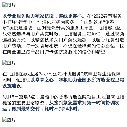
以专业服务助力宅家抗疫，连线更连心。
在
“2022
春节服务
不打烊
”
行动中，恒洁化寒冬为暖冬，而面对这场
“
倒春
寒
”
抗疫遭遇战，面对陡然升高的服务工单量，恒洁客服团
队依然选择与用户共克时艰。恒洁服务工程师
们
，
通过
视频
连线的方式，以精湛技术为用户解决难题，以暖心服务创造
用户感动。每一次隔屏相庆，不仅在诠释何为使命必达，也
在向全国卫浴产品用户传递抗疫必胜的信心和希望。
在
“
恒洁在线
-
卫浴
24
小时远程排忧服务
”
筑牢卫浴生活保障
同时，恒洁也
以拳拳之心，积极助力
全国
多所方舱医院卫浴
设施建设
。
3
月
15
日凌晨
5
点，晨曦中的香港方舱医院项目工地迎来恒洁
驰援的重要卫浴物资，
从接到
紧急
需求到
第一时间
协调发
运，再到最终交付，耗时不到
24
小时
。