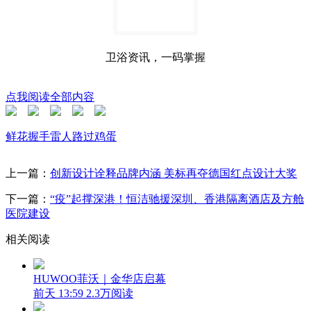
卫浴资讯，一码掌握
点我阅读全部内容
鲜花
握手
雷人
路过
鸡蛋
上一篇：
创新设计诠释品牌内涵 美标再夺德国红点设计大奖
下一篇：
“疫”起撑深港！恒洁驰援深圳、香港隔离酒店及方舱
医院建设
相关阅读
HUWOO菲沃｜金华店启幕
前天 13:59
2.3万阅读