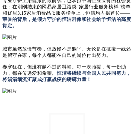
专业守护卫浴健康的最前线，
也
承担
中国企业应有
的社会责
任
；
在刚刚结束的网易家居卫浴类
“
家居行业服务榜样
”
榜单
和优居
3.15
家居消费品质服务榜单上，恒洁均占据首位
——
荣誉的背后，是倾力守护的恒洁群像
和社会给予恒洁的高度
肯定。
城市虽然
放慢
节奏
，但
放慢
不是躺平。无论是在抗疫一线还
是留守在家，每个人都
能
在自己的岗位付出努力。
春寒犹在，但没有越不过的料峭。每一次驰援，每一份助
力
，都
在传递爱和希望。
恒洁将
继续
与全国人民共同努力，
将涓涓细流
汇聚成打赢战疫的磅礴力量
！