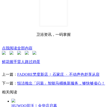
卫浴资讯，一码掌握
点我阅读全部内容
鲜花
握手
雷人
路过
鸡蛋
上一篇：
FADORE梵度新店 | 石家庄 · 不动声色舒享从容
下一篇：
恒洁推出「闪装」智能马桶换新服务，够快够省心！
相关阅读
HUWOO菲沃｜金华店启幕