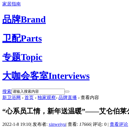
家居指南
品牌
Brand
卫配
Parts
专题
Topic
大咖会客室
Interviews
搜索
新卫浴网
›
首页
›
独家观察
›
品牌直播
›
查看内容
“心系员工情，新年送温暖”——艾仑伯
2022-1-8 19:10
|
发布者:
xinweiyu
|
查看:
17666
|
评论: 0
|
查看评论