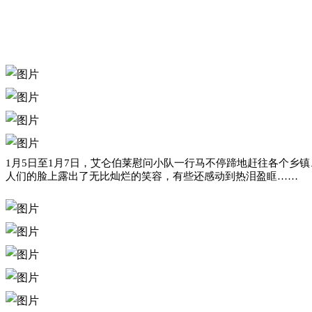
1月5日至1月7日，艾仑伯莱慰问小队一行马不停蹄地赶往各个
人们的脸上露出了无比灿烂的笑容，有些还感动到热泪盈眶……