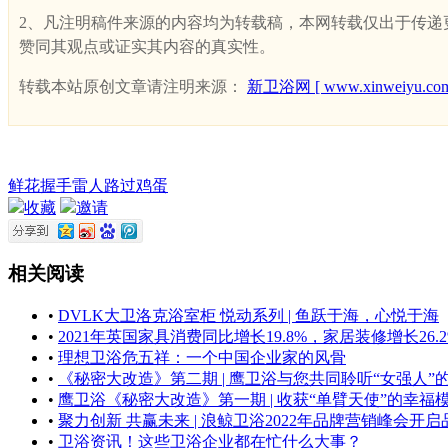
2、凡注明稿件来源的内容均为转载稿，本网转载仅出于传递更多
赞同其观点或证实其内容的真实性。
转载本站原创文章请注明来源：
新卫浴网 [ www.xinweiyu.com
鲜花
握手
雷人
路过
鸡蛋
收藏
邀请
相关阅读
•
DVLK大卫洛克浴室柜 悦动系列 | 鱼跃于海，心悦于海
•
2021年英国家具消费同比增长19.8%，家居装修增长26.
•
理想卫浴危五祥：一个中国企业家的风骨
•
《秘密大改造》第二期 | 鹰卫浴与您共同聆听“女强人”
•
鹰卫浴《秘密大改造》第一期 | 收获“单臂天使”的幸福
•
聚力创新 共赢未来 | 浪鲸卫浴2022年品牌营销峰会开
•
卫浴资讯！这些卫浴企业都在忙什么大事？