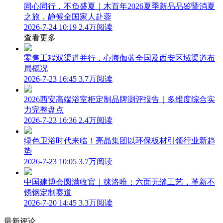
同心同行，不负盛夏｜木百年2026夏季新品品鉴暨消夏
之旅，静候全国家人赴蓉
2026-7-24 10:19
2.4万阅读
查看更多
零售工程双渠道并行，心海伽蓝全国及西安区域渠道布
局概况
2026-7-23 16:45
3.7万阅读
2026西安高端浴室柜定制品牌测评报告｜多维度综合实
力完整盘点
2026-7-23 16:36
2.4万阅读
绿色卫浴时代来临！亮晶集团以环保板材引领行业新趋
势
2026-7-23 10:05
3.7万阅读
中国建博会圆满收官｜徕洛唯：六面无缝工艺，革新不
锈钢定制赛道
2026-7-20 14:45
3.3万阅读
最新评论