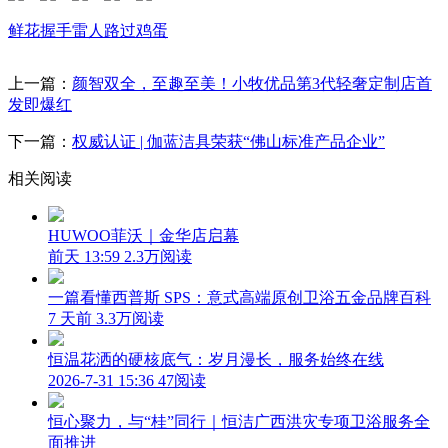
鲜花
握手
雷人
路过
鸡蛋
上一篇：
颜智双全，至趣至美！小牧优品第3代轻奢定制店首
发即爆红
下一篇：
权威认证 | 伽蓝洁具荣获“佛山标准产品企业”
相关阅读
HUWOO菲沃｜金华店启幕
前天 13:59
2.3万阅读
一篇看懂西普斯 SPS：意式高端原创卫浴五金品牌百科
7 天前
3.3万阅读
恒温花洒的硬核底气：岁月漫长，服务始终在线
2026-7-31 15:36
47阅读
恒心聚力，与“桂”同行｜恒洁广西洪灾专项卫浴服务全
面推进