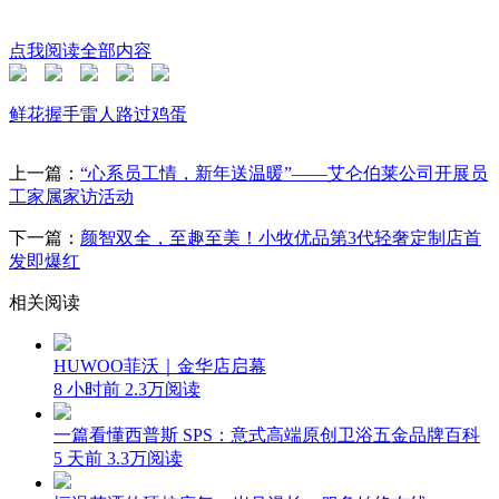
点我阅读全部内容
鲜花
握手
雷人
路过
鸡蛋
上一篇：
“心系员工情，新年送温暖”——艾仑伯莱公司开展员
工家属家访活动
下一篇：
颜智双全，至趣至美！小牧优品第3代轻奢定制店首
发即爆红
相关阅读
HUWOO菲沃｜金华店启幕
8 小时前
2.3万阅读
一篇看懂西普斯 SPS：意式高端原创卫浴五金品牌百科
5 天前
3.3万阅读