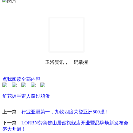
卫浴资讯，一码掌握
点我阅读全部内容
鲜花
握手
雷人
路过
鸡蛋
上一篇：
行业亚洲第一，九牧四度荣登亚洲500强！
下一篇：
LORBN劳宾佛山居然旗舰店开业暨品牌焕新发布会
盛大开启！