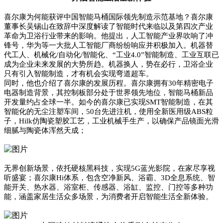
喜尔康为何能获评中国智能马桶国际领先制造示范基地？喜尔康
董事长吴锡山在致辞中深度解读了智能时代来临以及第四次产业
革命为卫浴行业带来的影响。他提出，人工智能产业界吹响了冲
锋号，华为等一大批人工智能厂商纷纷响应并积极加入。机器替
代工人、机械化/自动化/智能化、“工业4.0”智能制造、工业互联已
成为企业未来发展的大势所趋。机器换人，势在必行，卫浴企业
只有引入智能制造，才有机会实现弯道超车。
同时，他也介绍了喜尔康的发展历程。喜尔康拥有30年精密电子
电器制造背景，其控制板部分处于世界领先地位，智能马桶新品
开发量约占全球一半。如今的喜尔康已实现SMT智能制造，在其
智能化的无尘注塑车间，50台先进注机，使用全新医用级ABS粒
子，Hilk仿陶瓷塑胶工艺，工业机械手生产，以确保产品镜面光滑
细腻与陶瓷体浑然天成；
无界创新场景，依托硬核黑科技，实现5G蓝光影院，在家尽享视
听盛宴；喜尔康Hi体系，包含空净新风、浴霸、3D全息系统、智
能开关、热水器、浴室柜、传感器、浴缸、监控、门控等多种功
能，涵盖家居生活众多场景，为消费者开启智能生活全新体验。