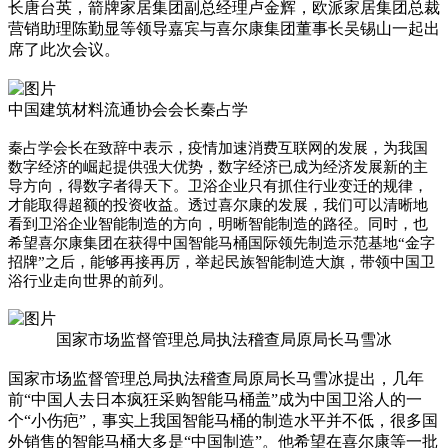
长唐台英，箭牌家居集团副总经理卢金辉，欧派家居集团总裁
营销助理陈勤显等领导嘉宾与喜尔康集团董事长吴锡山一起出
席了此次会议。
中国建筑材料流通协会会长秦占学
秦占学会长在致辞中表示，疫情加速消费互联网的发展，为我国
数字经济的崛起提供强大优势，数字经济已成为经济发展新的主
导方向，得数字者得天下。卫浴企业只有抓住行业变迁的规律，
才能取得超额的投资收益。透过喜尔康的发展，我们可以清晰地
看到卫浴企业智能制造的方向，明晰智能制造的路径。同时，也
希望喜尔康集团在获得中国智能马桶国际领先制造示范基地“金字
招牌”之后，能够再接再厉，举起民族智能制造大旗，带领中国卫
浴行业走向世界的前列。
国家市场监督管理总局执法稽查局原局长马雪冰
国家市场监督管理总局执法稽查局原局长马雪冰提出，几年
前“中国人去日本疯狂采购智能马桶盖”成为中国卫浴人的一
个“小伤疤”，事实上我国智能马桶的制造水平并不低，很多国
外销售的智能马桶大多是“中国制造”。他希望在喜尔康等一批