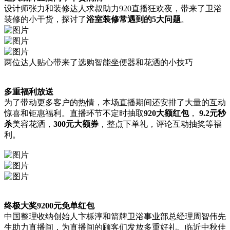
设计师张力和装修达人求叔助力920直播狂欢夜，带来了卫浴
装修的小干货，探讨了
浴室装修常遇到的5大问题
。
两位达人贴心带来了选购智能坐便器和花洒的小技巧
多重福利放送
为了带动更多客户的热情，本场直播期间还安排了大量的互动
惊喜和钜惠福利。直播环节不定时抽取
920大额红包
，
9.2元秒
杀
美容花洒，
300元大额券
，整点下单礼，评论互动抽奖等福
利。
终极大奖9200元免单红包
中国整理收纳创始人卞栎淳和箭牌卫浴事业部总经理周智伟先
生助力直播间，为直播间的顾客们发放多重好礼。
临近中秋佳