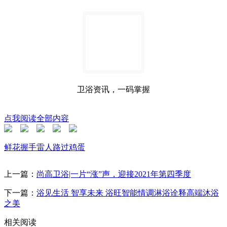
卫浴资讯，一码掌握
点我阅读全部内容
鲜花
握手
雷人
路过
鸡蛋
上一篇：
尚高卫浴|一片“涨”声，迎接2021年第四季度
下一篇：
浴见生活 智享未来 浴旺智能情调淋浴诠释高端沐浴
之美
相关阅读