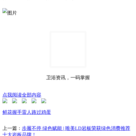
卫浴资讯，一码掌握
点我阅读全部内容
鲜花
握手
雷人
路过
鸡蛋
上一篇：
步履不停 绿色赋能 | 唯美LD岩板荣获绿色消费推荐
十大岩板品牌！