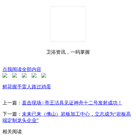
卫浴资讯，一码掌握
点我阅读全部内容
鲜花
握手
雷人
路过
鸡蛋
上一篇：
直击现场 | 帝王洁具见证神舟十二号发射成功！
下一篇：
未来已来（佛山）岩板加工中心，立志成为“岩板高
端定制龙头企业”
相关阅读