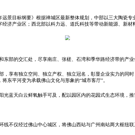
5年远景目标纲要》根据禅城区最新整体规划，中部以三大陶瓷
字经济产业区；西北部以科力远、道氏科技等带动新能源、新材
部和东部的交汇处，尽享南庄、张槎、石湾和季华路经济带的产业
总部，享有独立空间、独立产权、独立冠名，彰显企业实力的同
将东平河变为承载佛山文化与形象的“城市客厅”。
，阳光蓝天白云鲜氧触手可及，配以园区内的花园式生态环境，推
南环线不仅经过佛山中心城区，将佛山西站与广州南站两大枢纽