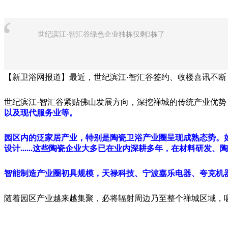
“
世纪滨江·智汇谷绿色企业独栋仅剩3栋了
【新卫浴网报道】最近，世纪滨江·智汇谷签约、收楼喜讯不断
世纪滨江·智汇谷紧贴佛山发展方向，深挖禅城的传统产业优
以及现代服务业等。
园区内的泛家居产业，特别是陶瓷卫浴产业圈呈现成熟态势。
设计......这些陶瓷企业大多已在业内深耕多年，在材料研发
智能制造产业圈初具规模，天禄科技、宁波嘉乐电器、夸克机
随着园区产业越来越集聚，必将辐射周边乃至整个禅城区域，