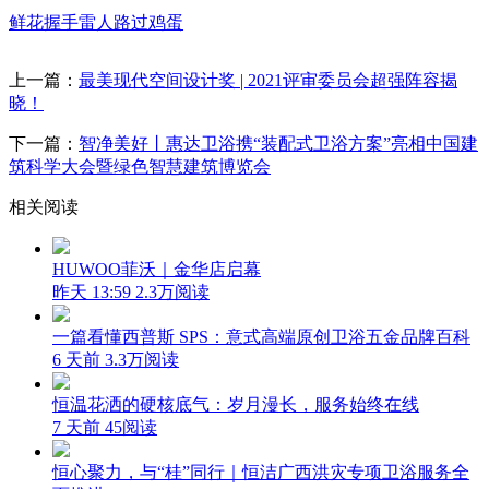
鲜花
握手
雷人
路过
鸡蛋
上一篇：
最美现代空间设计奖 | 2021评审委员会超强阵容揭
晓！
下一篇：
智净美好丨惠达卫浴携“装配式卫浴方案”亮相中国建
筑科学大会暨绿色智慧建筑博览会
相关阅读
HUWOO菲沃｜金华店启幕
昨天 13:59
2.3万阅读
一篇看懂西普斯 SPS：意式高端原创卫浴五金品牌百科
6 天前
3.3万阅读
恒温花洒的硬核底气：岁月漫长，服务始终在线
7 天前
45阅读
恒心聚力，与“桂”同行｜恒洁广西洪灾专项卫浴服务全