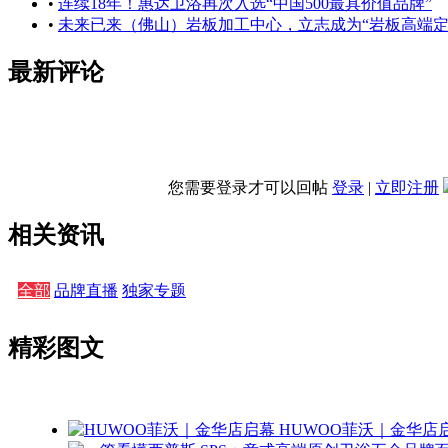
•
连续18年！惠达卫浴再次入选“中国500最具价值品牌”
•
未来已来（佛山）岩板加工中心，立志成为“岩板高端定
最新评论
您需要登录才可以回帖
登录
|
立即注册
相关资讯
全部
品牌直播
独家专题
精彩图文
HUWOO菲沃｜金华店