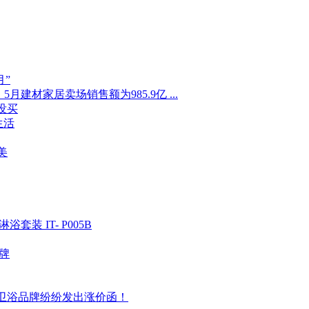
月”
月建材家居卖场销售额为985.9亿 ...
没买
生活
美
 IT- P005B
牌
卫浴品牌纷纷发出涨价函！