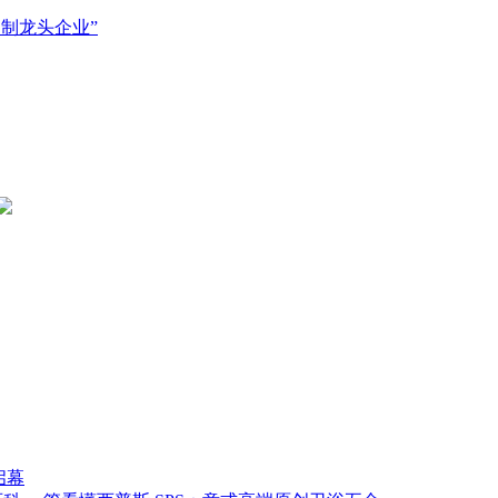
制龙头企业”
启幕