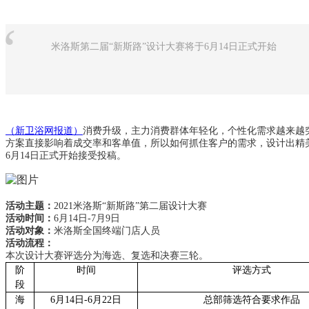
“
米洛斯第二届“新斯路”设计大赛将于6月14日正式开始
（新卫浴网报道）
消费升级，主力消费群体年轻化，个性化需求越来越
方案直接影响着成交率和客单值，所以如何抓住客户的需求，设计出精
6月14日正式开始接受投稿。
活动主题：
2021米洛斯“新斯路”第二届设计大赛
活动时间：
6月14日-7月9日
活动对象：
米洛斯全
国终
端门店人员
活动流程：
本次设计大赛评选分为海选、复选和决赛三轮。
阶
时间
评选方式
段
海
6月14日-6月22日
总部筛选符合要求作品