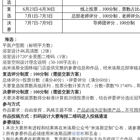
选
复
6月23日-6月30日
线上投票，100分制，票数占比
选
7月1日-7月3日
总部老师评分，100分制，老师评分
决
7月7日-7月9日
导师团评分，100分制
赛
1
海选：
平面户型图（标明平方数）
浴室设计4K高清图（2张）
浴室设计720°全景图二维码（1张）
浴室空间设计理念说明（50-100字左右）
由米洛斯全国终端门店提供完整的参赛信息和作品，经米洛斯总部审核
复选评分制度：100分制
（需提交新方案）
总体评分=投票分数（满分40分）+评委评分（满分60分）
大赛复选按票数高低排列，投票分数计算方式：分数=票数*0.1*40%，即1
决赛评分制度：100分制
（需提交新方案）
大赛决赛根据票数得分标准计算前20强投票分数，结合评委评分选出
参与方式
作品要求：自由发挥，风格主题不限，
产品必须为定制类产品，不可用
作品投稿方式：扫码设计大赛海报二维码进入投稿通道
参赛须知：
1.本次大赛所有进程和结果将在米洛斯公众号“米洛斯定制”公布，请参
2.所有参赛作品必须使用米洛斯品牌
浴室柜
和五金；
3.每位参赛者在初赛海选、复选和决赛分别可向主办方提供三个作品，