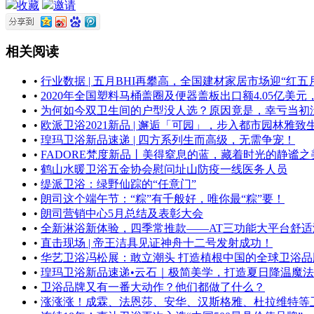
收藏
邀请
相关阅读
•
行业数据 | 五月BHI再攀高，全国建材家居市场迎“红五
•
2020年全国塑料马桶盖圈及便器盖板出口额4.05亿美元，5
•
为何如今双卫生间的户型没人选？原因竟是，幸亏当初
•
欧派卫浴2021新品 | 邂逅「可园」，步入都市园林雅致
•
瑝玛卫浴新品速递 | 四方系列生而高级，无需争宠！
•
FADORE梵度新品丨美得窒息的蓝，藏着时光的静谧之
•
鹤山水暖卫浴五金协会慰问址山防疫一线医务人员
•
缇派卫浴：绿野仙踪的“任意门”
•
朗司这个端午节：“粽”有千般好，唯你最“粽”要！
•
朗司营销中心5月总结及表彰大会
•
全新淋浴新体验，四季常推款——AT三功能大平台舒适淋浴套装
•
直击现场 | 帝王洁具见证神舟十二号发射成功！
•
华艺卫浴冯松展：敢立潮头 打造植根中国的全球卫浴品
•
瑝玛卫浴新品速递•云石｜极简美学，​打造夏日降温魔法
•
卫浴品牌又有一番大动作？他们都做了什么？
•
涨涨涨！成霖、法恩莎、安华、汉斯格雅、杜拉维特等