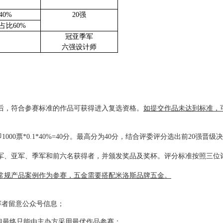
40%
20强
占比60%
冠亚季军
六强设计师
后，符合参赛标准的作品可获得进入复选资格。
如提交作品未达到标准，
000票*0.1*40%=40分。最高分为40分，结合评委评分选出前20强晋级
冠军、亚军、季军和前六名获得者，并颁发奖品及奖杯。评分标准按照三位
常规产品案例作为参赛，五金需要搭配米洛斯品牌五金。
赛者留意公众号信息；
但最终只能由主办方采用最优作品参赛；