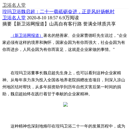
卫浴名人堂
瑝玛卫浴魏启超：二十一载砥砺奋进，正是风好扬帆时
卫浴名人堂
2020-8-10 18:57
6.9万阅读
摘要
【新卫浴网报道】山高自有客行路 誉满全球质共享
（新卫浴网报道）
著名的慈善家、企业家曹德旺先生说过，
“企业
家必须有这样的境界和胸怀，国家会因为有你而强大，社会会因为有
你而进步，人民会因为有你而富足，这就是企业家做的事情。”
在瑝玛卫浴董事长魏启超先生身上，也可以看到这种企业家精
神。从每年亲力亲为投入全国各地养老院捐赠改造项目，到深入凉山
州地区结对帮扶，从多年捐资助学到历年自然灾害后第一时间的捐
助，魏启超始终在践行着甘于奉献的企业家精神。
这种精神也深刻地烙印在瑝玛卫浴二十一年的发展历程中，成为