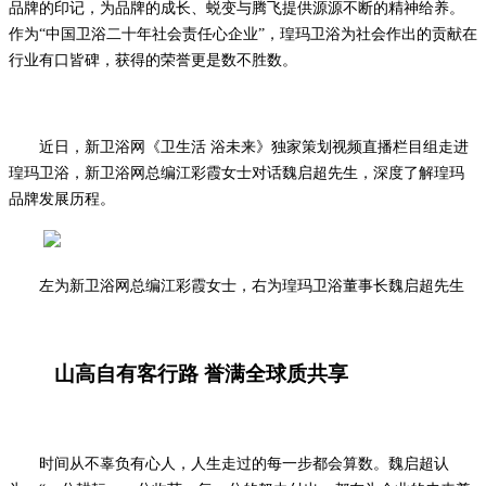
品牌的印记，为品牌的成长、蜕变与腾飞提供源源不断的精神给养。
作为
“
中国卫浴二十年社会责任心企业
”，瑝玛卫浴为社会作出的贡献在
行业有口皆碑，获得的荣誉更是数不胜数。
近日，新卫浴网《卫生活 浴未来》独家策划视频直播栏目组走进
瑝玛卫浴，新卫浴网总编江彩霞女士对话魏启超先生，深度了解瑝玛
品牌发展历程。
左为
新卫浴网总编江彩霞女士
，右为瑝玛卫浴董事长魏启超
先生
山高自有客行路
誉满全球质共享
时间从不辜负有心人，人生走过的每一步都会算数。魏启超认