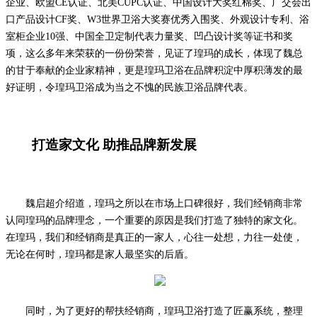
企业、欧盟
CE认证、北美CUPC认证、中国设计大奖红棉奖、广交会出
口产品设计CF奖、W3世界卫浴大奖赛优秀入围奖、外观设计专利、浴
室柜企业10强、中国全卫定制代表力量奖、凹凸设计奖等证书和奖
项，
这么多年来荣获的一份份荣誉，见证了瑝玛的成长，体现了魏总
的甘于奉献的企业家精神，更是瑝玛卫浴在品牌积淀中厚积薄发的最
好证明，令瑝玛卫浴成为
当之不愧的民族卫浴品牌代表。
打造家文化
助推品牌新发展
魏启超介绍道，瑝玛之所以在市场上口碑很好，我们经销商非常
认同瑝玛的品牌理念，一个重要的原因是我们打造了独特的家文化。
在瑝玛，我们和经销商是真正的一家人，
心往一处想，力往一处使
，
无论在何时，瑝玛都是家人最坚实的后盾。
同时，为了更好的帮扶经销商，瑝玛卫浴打造了匠赢系统，整理