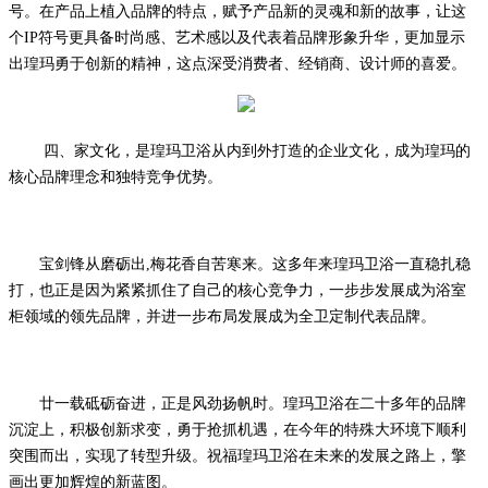
号。在产品上植入品牌的特点，赋予产品新的灵魂和新的故事，让这
个
I
P
符号更具备时尚感、艺术感以及代表着品牌形象升华，更加显示
出瑝玛勇于创新的精神，这点深受消费者、经销商、设计师的喜爱。
四、家文化，是瑝玛卫浴从内到外打造的企业文化，成为瑝玛的
核心品牌理念和独特竞争优势。
宝剑锋从磨砺出
,梅花香自苦寒来。这多年来瑝玛卫浴一直稳扎稳
打，也正是因为紧紧抓住了自己的核心竞争力，一步步发展成为浴室
柜领域的领先品牌，并进一步布局发展成为全卫定制代表品牌。
廿一载砥砺奋进，正是风劲扬帆时。瑝玛卫浴在二十多年的品牌
沉淀上，积极创新求变，勇于抢抓机遇，在今年的特殊大环境下顺利
突围而出，实现了转型升级。祝福瑝玛卫浴在未来的发展之路上，擎
画出更加辉煌的新蓝图。