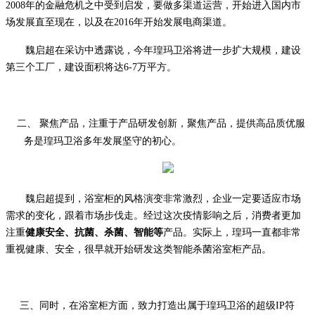
2008年的金融危机之中受到启发，要做多渠道运营，开始进入国内市
场发展直至现在，以及在2016年开始发展电商渠道。
魏启超在采访中透露说，今年瑝玛卫浴将进一步扩大规模，建设
第三个工厂，建设面积将达
6-7万平方。
二、
聚焦产品，
注重于产品研发创新，
聚焦产品，提供高品质优服
务是瑝玛
卫浴
多年发展坚守的初心
。
魏启超提到，
浴室柜的风格演变非常激烈，企业一定要适应市场
需求的变化，跟着市场步伐走。
经过这次疫情影响
之后，消费者更加
注重
健康安全、抗菌、杀菌、智能等
产品。实际上，瑝玛一直都非常
重视健康、安全，很早就开始研发这类智能杀菌浴室柜产品。
三、同时，在浴室柜方面，致力打造出属于瑝玛卫浴的超级
I
P
符