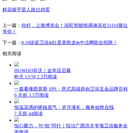
鲜花
握手
雷人
路过
鸡蛋
上一篇：
你好，上海博览会！浴旺智能情调淋浴在51J19展位
等你！
下一篇：
8.18缇诺卫浴&红星美凯龙&中洁网联合招商！
相关阅读
HUWOO菲沃｜金华店启幕
昨天 13:59
2.3万阅读
一篇看懂西普斯 SPS：意式高端原创卫浴五金品牌百科
6 天前
3.3万阅读
恒温花洒的硬核底气：岁月漫长，服务始终在线
7 天前
44阅读
恒心聚力，与“桂”同行｜恒洁广西洪灾专项卫浴服务全
面推进