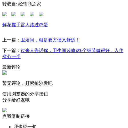
转载自: 经销商之家
鲜花
握手
雷人
路过
鸡蛋
上一篇：
卫浴间，就是要方便又舒适！
下一篇：
过来人告诉你，卫生间装修这6个细节做得好，入住
省心一半
最新评论
暂无评论，赶紧抢沙发吧
使用浏览器的分享按钮
分享给好友哦
点我复制链接
我也说一句