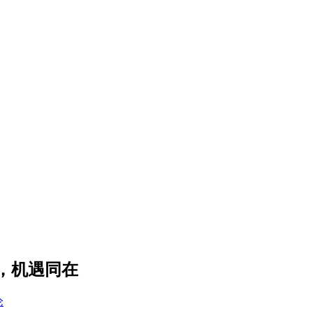
，机遇同在
论