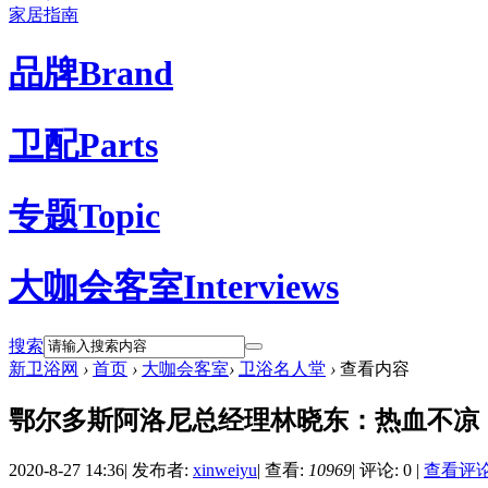
家居指南
品牌
Brand
卫配
Parts
专题
Topic
大咖会客室
Interviews
搜索
新卫浴网
›
首页
›
大咖会客室
›
卫浴名人堂
›
查看内容
鄂尔多斯阿洛尼总经理林晓东：热血不凉
2020-8-27 14:36
|
发布者:
xinweiyu
|
查看:
10969
|
评论: 0
|
查看评