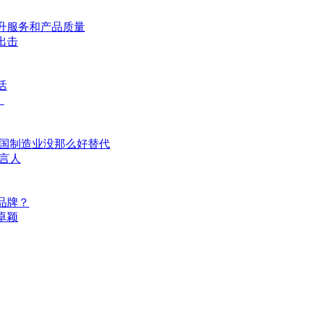
升服务和产品质量
出击
活
！
中国制造业没那么好替代
言人
品牌？
卓颖