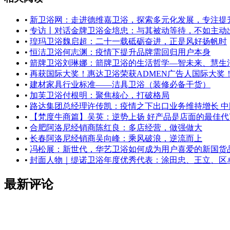
•
新卫浴网：走进德维嘉卫浴，探索多元化发展，专注提
•
专访丨对话金牌卫浴金培忠：与其被动等待，不如主动
•
瑝玛卫浴魏启超：二十一载砥砺奋进，正是风好扬帆时
•
恒洁卫浴何志渊：疫情下提升品牌需回归用户本身
•
箭牌卫浴刘琳娜：箭牌卫浴的生活哲学—智未来、慧生
•
再获国际大奖！惠达卫浴荣获ADMEN广告人国际大奖
•
建材家具行业标准——洁具卫浴（装修必备干货）
•
加芙卫浴付根明：聚焦核心，打破格局
•
路达集团总经理许传凯：疫情之下出口业务维持增长 
•
【梵度牛商篇】吴英：逆势上扬 好产品是店面的最佳代
•
合肥阿洛尼经销商陈红良：多店经营，做强做大
•
长春阿洛尼经销商吴向峰：乘风破浪，逆流而上
•
冯松展：新世代，华艺卫浴如何成为用户喜爱的新国货
•
封面人物｜缇诺卫浴年度优秀代表：涂田忠、王立、区
最新评论