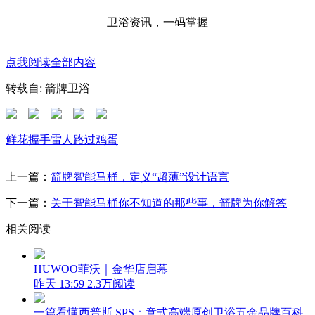
卫浴资讯，一码掌握
点我阅读全部内容
转载自: 箭牌卫浴
鲜花
握手
雷人
路过
鸡蛋
上一篇：
箭牌智能马桶，定义“超薄”设计语言
下一篇：
关于智能马桶你不知道的那些事，箭牌为你解答
相关阅读
HUWOO菲沃｜金华店启幕
昨天 13:59
2.3万阅读
一篇看懂西普斯 SPS：意式高端原创卫浴五金品牌百科