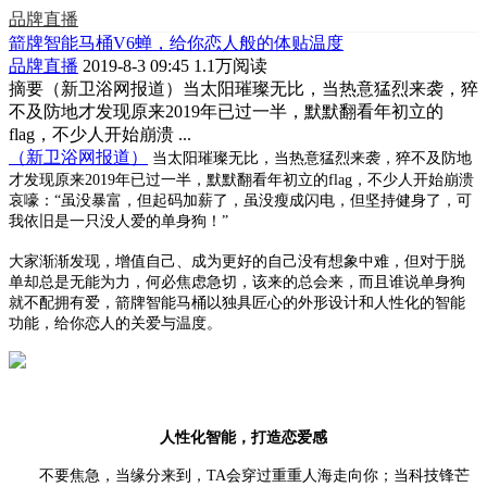
品牌直播
箭牌智能马桶V6蝉，给你恋人般的体贴温度
品牌直播
2019-8-3 09:45
1.1万阅读
摘要
（新卫浴网报道）当太阳璀璨无比，当热意猛烈来袭，猝
不及防地才发现原来2019年已过一半，默默翻看年初立的
flag，不少人开始崩溃 ...
（新卫浴网报道）
当太阳
璀璨无比
，
当
热意
猛烈来袭
，
猝不及防地
才发现原来
2019年已过一半，默默
翻看
年初立的
flag，不少人开始崩溃
哀嚎：“虽没暴富，但起码加薪了，虽没瘦成闪电，但坚持健身了，可
我依旧是一只没人爱的单身狗！”
大家渐渐发现，增值自己、成为更好的自己没有想象中难，但对于脱
单却总是无能为力，何必焦虑急切，该来的总会来，而且谁说单身狗
就不配拥有爱，箭牌智能马桶以独具匠心的外形设计和人性化的智能
功能，给你恋人的关爱与温度。
人性化智能，打造恋爱感
不要焦急，当缘分来到，
TA会穿过重重人海走向你；当科技锋芒