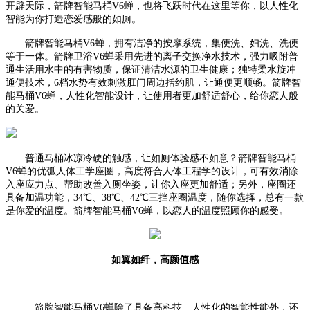
开辟天际，箭牌智能马桶V6蝉，也将飞跃时代在这里等你，以人性化
智能为你打造恋爱感般的如厕。
箭牌智能马桶
V6蝉，拥有洁净的按摩系统，集便洗、妇洗、洗便
等于一体。箭牌卫浴V6蝉采用先进的离子交换净水技术，强力吸附普
通生活用水中的有害物质，保证清洁水源的卫生健康；独特柔水旋冲
通便技术，6档水势有效刺激肛门周边括约肌，让通便更顺畅。箭牌智
能马桶V6蝉，人性化智能设计，让使用者更加舒适舒心，给你恋人般
的关爱。
普通马桶冰凉冷硬的触感，让如厕体验感不如意？箭牌智能马桶
V6蝉的优弧人体工学座圈，高度符合人体工程学的设计，可有效消除
入座应力点、帮助改善入厕坐姿，让你入座更加舒适；另外，座圈还
具备加温功能，34℃、38℃、42℃三挡座圈温度，随你选择，总有一款
是你爱的温度。箭牌智能马桶V6蝉，以恋人的温度照顾你的感受。
如翼如纤，高颜值感
箭牌智能马桶
V6蝉除了具备高科技、人性化的智能性能外，还