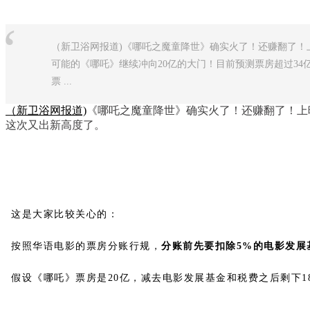
“
（新卫浴网报道)《哪吒之魔童降世》确实火了！还赚翻了！
可能的《哪吒》继续冲向20亿的大门！目前预测票房超过34
票 ...
（新卫浴网报道)
《哪吒之魔童降世》确实火了！还赚翻了！上
这次又出新高度了。
这是大家比较关心的：
按照华语电影的票房分账行规，
分账前先要扣除5%的电影发展
假设《哪吒》票房是20亿，减去电影发展基金和税费之后剩下18