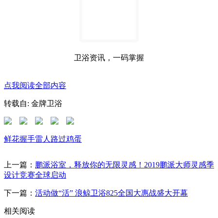
卫浴资讯，一码掌握
点我阅读全部内容
转载自: 金牌卫浴
鲜花
握手
雷人
路过
鸡蛋
上一篇：
鹏派浴室，释放你的无限灵感！2019鹏派大师灵感季
设计竞赛全球启动
下一篇：
​活动做“活” 浪鲸卫浴825全国大惠战盛大开幕
相关阅读