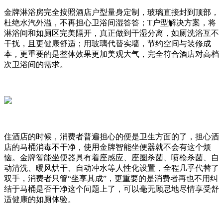
金牌淋浴房完全
按照酒店户型量身定制，玻璃直接封到顶部，
杜绝水汽外溢，不再担心卫浴间湿答答；
T户型解决方案，将
淋浴间和如厕区完美隔开，真正做到干湿分离，如厕洗浴互不
干扰，且更健康舒适；用玻璃代替实墙，节约空间与装修成
本，更重要的是整体效果更加美观大气，完全符合酒店对高档
次卫浴间的需求。
住酒店的时候，消费者普遍担心的便是卫生方面的了，担心酒
店的马桶消毒不干净，使用金牌智能坐便器就不会有这个烦
恼。金牌智能坐便器具有着座感应、座圈杀菌、喷枪杀菌、自
动清洗、暖风烘干、自动冲水等人性化设置，全程几乎代替了
双手，消费者只管
“坐享其成”，更重要的是消费者再也不用纠
结于马桶是否干净这个问题上了，可以毫无顾忌地尽情享受舒
适健康的如厕体验。