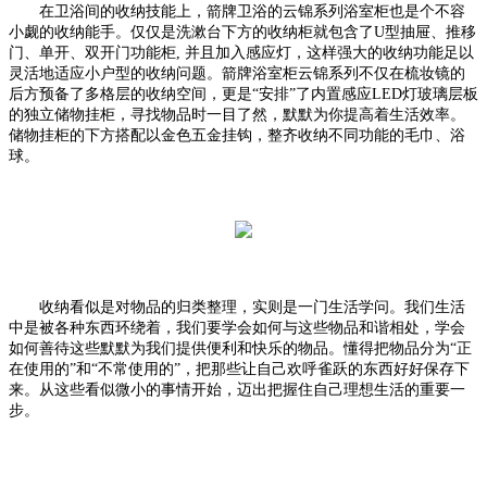
在卫浴间的收纳技能上，箭牌卫浴的云锦系列浴室柜也是个不容
小觑的收纳能手。仅仅是洗漱台下方的收纳柜就包含了
U型抽屉、推移
门、单开、双开门功能柜, 并且加入感应灯，这样强大的收纳功能足以
灵活地适应小户型的收纳问题。箭牌浴室柜云锦系列不仅在梳妆镜的
后方预备了多格层的收纳空间，更是“安排”了内置感应LED灯玻璃层板
的独立储物挂柜，寻找物品时一目了然，默默为你提高着生活效率。
储物挂柜的下方搭配以金色五金挂钩，整齐收纳不同功能的毛巾、浴
球。
收纳看似是对物品的归类整理，实则是一门生活学问。我们生活
中是被各种东西环绕着，我们要学会如何与这些物品和谐相处，学会
如何善待这些默默为我们提供便利和快乐的物品。懂得把物品分为
“正
在使用的”和“不常使用的”，把那些让自己欢呼雀跃的东西好好保存下
来。从这些看似微小的事情开始，迈出把握住自己理想生活的重要一
步。