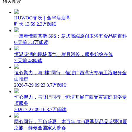
相关阅读
HUWOO菲沃｜金华店启幕
昨天 13:59
2.3万阅读
一篇看懂西普斯 SPS：意式高端原创卫浴五金品牌百科
6 天前
3.3万阅读
恒温花洒的硬核底气：岁月漫长，服务始终在线
7 天前
43阅读
恒心聚力，与“桂”同行｜恒洁广西洪灾专项卫浴服务全
面推进
2026-7-29 09:23
3.7万阅读
恒心聚力，与“桂”同行｜恒洁开展广西受灾家庭卫浴专
项服务
2026-7-27 09:16
3.7万阅读
同心同行，不负盛夏｜木百年2026夏季新品品鉴暨消夏
之旅，静候全国家人赴蓉