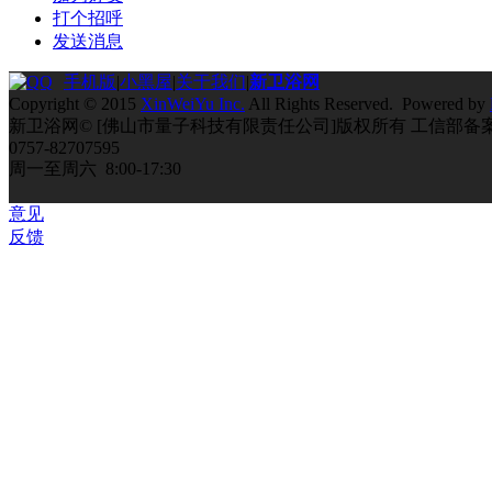
打个招呼
发送消息
手机版
|
小黑屋
|
关于我们
|
新卫浴网
Copyright © 2015
XinWeiYu Inc.
All Rights Reserved. Powered by
新卫浴网© [佛山市量子科技有限责任公司]版权所有 工信部备
0757-82707595
周一至周六 8:00-17:30
意见
反馈