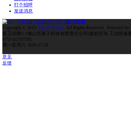
打个招呼
发送消息
手机版
|
小黑屋
|
关于我们
|
新卫浴网
Copyright © 2015
XinWeiYu Inc.
All Rights Reserved. Powered by
新卫浴网© [佛山市量子科技有限责任公司]版权所有 工信部备
0757-82707595
周一至周六 8:00-17:30
意见
反馈