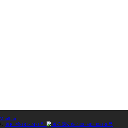
Monihon
案:
粤ICP备18132471号
粤公网安备 44060402002136号