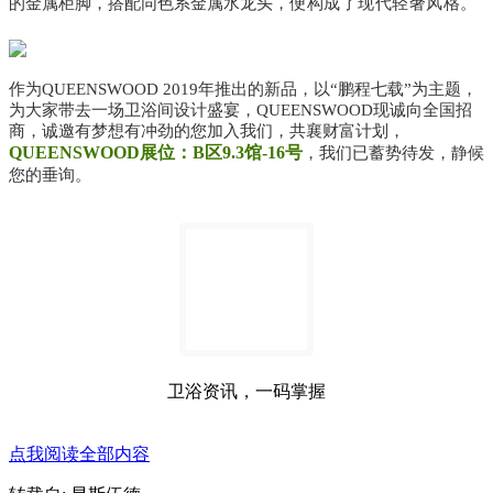
的金属柜脚，搭配同色系金属水龙头，
便构成了现代轻奢风格。
作为QUEENSWOOD 2019年推出的新品，以“
鹏程七载
”为主题，
为大家带去一场卫浴间设计盛宴，
QUEENSWOOD现诚向全国招
商，诚邀有梦想有冲劲的您加入我们，共襄财富计划，
QUEENSWOOD展位：B区9.3馆-16号
，我们已蓄势待发，静候
您的垂询。
卫浴资讯，一码掌握
点我阅读全部内容