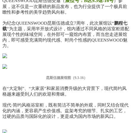
展位号：B区9.3馆-16号
QUEENSWOOD昆斯伍德受邀（
）参
展，这不仅是一次重磅的新品发布，也为行业提供了一个极具前
瞻性和参考性的美学趋势风向标。
为纪念QUEENSWOOD昆斯伍德成立7周年，此次展馆以“
鹏程七
载
”为主题，采用半开放式设计，馆内通过不同风格的浴室柜搭配
展现个性的味域空间，在外部可一窥馆内布置，而当您走进展馆
内，即可感受充满简约现代感、时尚个性感的QUEENSWOOD魅
力。
昆斯伍德展馆图（9.3-16）
在“大定制”、“大家居”和家居消费升级的大背景下，现代简约风
格越来越受到人们的欢迎和青睐。
现代·简约风格浴室柜，既有简洁不简单的外观，同时又结合现代
化的内涵，更容易产生价值感。盆架考究的细节、扎实的工艺，
过硬的品质与国际化的设计，
更是成为国内市场的新风口。