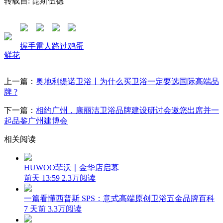
转载自: 昆斯伍德
握手
雷人
路过
鸡蛋
鲜花
上一篇：
奥地利缇诺卫浴丨为什么买卫浴一定要选国际高端品
牌 ?
下一篇：
相约广州，康丽洁卫浴品牌建设研讨会邀您出席并一
起品鉴广州建博会
相关阅读
HUWOO菲沃｜金华店启幕
前天 13:59
2.3万阅读
一篇看懂西普斯 SPS：意式高端原创卫浴五金品牌百科
7 天前
3.3万阅读