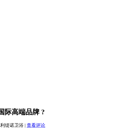
际高端品牌 ?
地利缇诺卫浴
|
查看评论