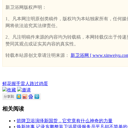
新卫浴网版权声明：
1、凡本网注明原创类稿件，版权均为本站独家所有，任何媒体、网
网将依法追究其法律责任。
2、凡注明稿件来源的内容均为转载稿，本网转载仅出于传递更多
赞同其观点或证实其内容的真实性。
转载本站原创文章请注明来源：
新卫浴网 [ www.xinweiyu.com
鲜花
握手
雷人
路过
鸡蛋
收藏
邀请
相关阅读
•
箭牌卫浴演绎新国货，它究竟有什么神奇的力量
•
焕新故事 记录东鹏整装卫浴星级服务员平凡却不简单的