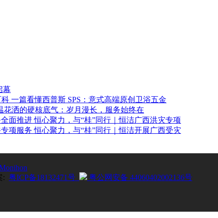
启幕
一篇看懂西普斯 SPS：意式高端原创卫浴五金
温花洒的硬核底气：岁月漫长，服务始终在
恒心聚力，与“桂”同行｜恒洁广西洪灾专项
恒心聚力，与“桂”同行｜恒洁开展广西受灾
Monihon
案:
粤ICP备18132471号
粤公网安备 44060402002136号