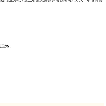
诺卫浴吧 ! 这里有最完善的家装效果展示方式，不管你要
卫浴 !