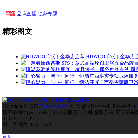
全部
品牌直播
独家专题
精彩图文
HUWOO菲沃｜金华店
恒
手机版
|
小黑屋
|
关于我们
|
新卫浴网
Copyright © 2015
XinWeiYu Inc.
All Rights Reserved. Powered by
新卫浴网© [佛山市量子科技有限责任公司]版权所有 工信部备
0757-82707595
周一至周六 8:00-17:30
意见