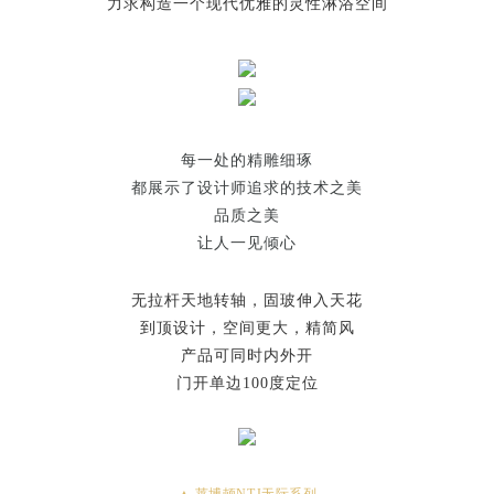
力求构造一个现代优雅的灵性淋浴空间
每一处的精雕细琢
都展示了设计师追求的
技术之美
品质之美
让人一见倾心
无拉杆天地转轴，固玻伸入天花
到顶设计，空间更大，精简风
产品可同时内外开
门开单边100度定位
▲ 莱博顿NTJ无际系列