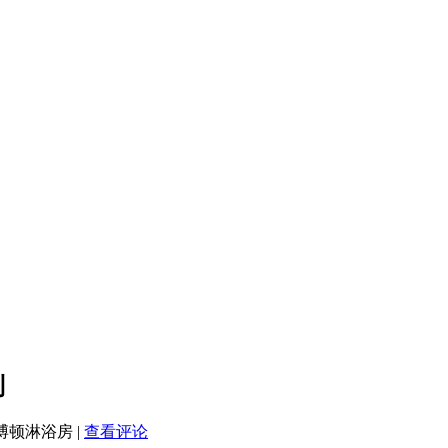
列
莱博顿淋浴房
|
查看评论