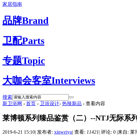
家居指南
品牌
Brand
卫配
Parts
专题
Topic
大咖会客室
Interviews
搜索
新卫浴网
›
首页
›
卫浴设计
›
热辣新品
›
查看内容
莱博顿系列臻品鉴赏（二）--NTJ无际系
2019-6-21 15:10
|
发布者:
xinweiyu
|
查看:
11421
|
评论: 0
|
来自: 