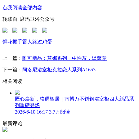
点我阅读全部内容
转载自: 席玛卫浴公众号
鲜花
握手
雷人
路过
鸡蛋
上一篇：
唯可新品：莫娜系列—中性灰，淡奢意
下一篇：
阿洛尼浴室柜克拉恋人系列A1653
相关阅读
匠心焕新，格调栖居｜南博万不锈钢浴室柜四大新品系
列重磅登场
2026-6-10 16:17
3.7万阅读
最新评论