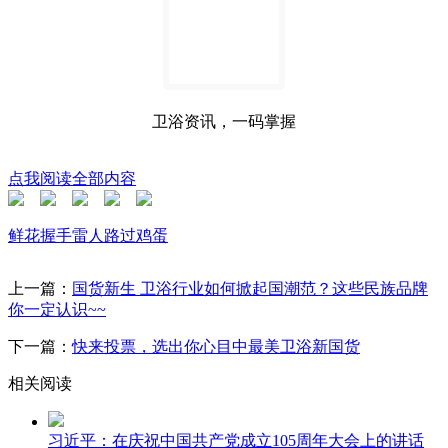
卫浴资讯，一码掌握
点我阅读全部内容
鲜花
握手
雷人
路过
鸡蛋
上一篇：
国货新生 卫浴行业如何掀起国潮范？这些民族品牌
你一定认识~~
下一篇：
快来投票，选出你心目中最美卫浴新国货
相关阅读
习近平：在庆祝中国共产党成立105周年大会上的讲话