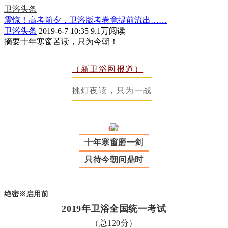
卫浴头条
震惊！高考前夕，卫浴版考卷竟提前流出……
卫浴头条
2019-6-7 10:35
9.1万阅读
摘要
十年寒窗苦读，只为今朝！
（新卫浴网报道）
挑灯夜读，只为一战
6.7
十年寒窗磨一剑
只待今朝问鼎时
绝密※启用前
2019年卫浴全国统一考试
（总120分）